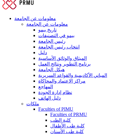
معلومات عن الجامعة
معلومات عن الجامعة
تاريخ بيمو
بيمو في التصنيفات
رئيس الجامعة
انتخاب رئيس الجامعة
دليل
الميثاق والوثائق الأساسية
برنامج التطوير ونتائج العمل
هيكل الجامعة
المباني الأكاديمية والقواعد السريرية
مراكز الاعتماد والمحاكاة
المهاجع
نظام إدارة الجودة
دليل الهاتف
ملكات
Faculties of PIMU
Faculties of PRMU
كلية الطب
كلية طب الأطفال
كلية طب الأسنان