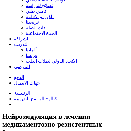
نصائح للدراسة
تأمين طبي
الفيزا و الاقامة
خريجينا
ذات الصلة
الحياة الاجتماعية
الشراكة
التدريب
ألمانيا
فرنسا
الاتحاد الدولي لطلاب الطب
المرضى
الدفع
جهات الاتصال
الرئيسية
كتالوج البرامج التدريبية
Нейромодуляция в лечении
медикаментозно-резистентных