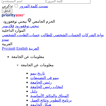
نسيت كلمة المرور
تذكرني
الحرم الجامعي
نيجني نوفغورود
نيجني نوفغورود
فلاديمير
الموارد الداخلية
بوابة الشركات
الحساب الشخصي للطالب
حساب الطبيب الشخصي
سدو
العربية
العربية
English
Русский
معلومات عن الجامعة
معلومات عن الجامعة
تاريخ بيمو
بيمو في التصنيفات
رئيس الجامعة
انتخاب رئيس الجامعة
دليل
الميثاق والوثائق الأساسية
برنامج التطوير ونتائج العمل
هيكل الجامعة