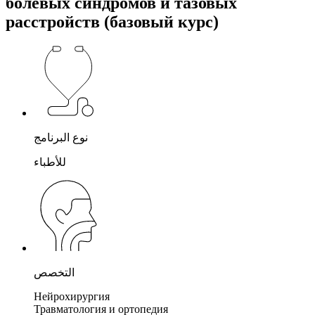
болевых синдромов и тазовых
расстройств (базовый курс)
نوع البرنامج
للأطباء
التخصص
Нейрохирургия
Травматология и ортопедия