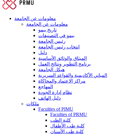
معلومات عن الجامعة
معلومات عن الجامعة
تاريخ بيمو
بيمو في التصنيفات
رئيس الجامعة
انتخاب رئيس الجامعة
دليل
الميثاق والوثائق الأساسية
برنامج التطوير ونتائج العمل
هيكل الجامعة
المباني الأكاديمية والقواعد السريرية
مراكز الاعتماد والمحاكاة
المهاجع
نظام إدارة الجودة
دليل الهاتف
ملكات
Faculties of PIMU
Faculties of PRMU
كلية الطب
كلية طب الأطفال
كلية طب الأسنان