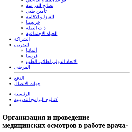
نصائح للدراسة
تأمين طبي
الفيزا و الاقامة
خريجينا
ذات الصلة
الحياة الاجتماعية
الشراكة
التدريب
ألمانيا
فرنسا
الاتحاد الدولي لطلاب الطب
المرضى
الدفع
جهات الاتصال
الرئيسية
كتالوج البرامج التدريبية
Организация и проведение
медицинских осмотров в работе врача-