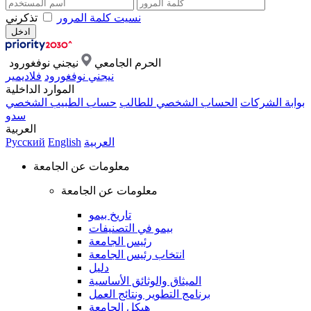
نسيت كلمة المرور
تذكرني
الحرم الجامعي
نيجني نوفغورود
نيجني نوفغورود
فلاديمير
الموارد الداخلية
بوابة الشركات
الحساب الشخصي للطالب
حساب الطبيب الشخصي
سدو
العربية
العربية
English
Русский
معلومات عن الجامعة
معلومات عن الجامعة
تاريخ بيمو
بيمو في التصنيفات
رئيس الجامعة
انتخاب رئيس الجامعة
دليل
الميثاق والوثائق الأساسية
برنامج التطوير ونتائج العمل
هيكل الجامعة