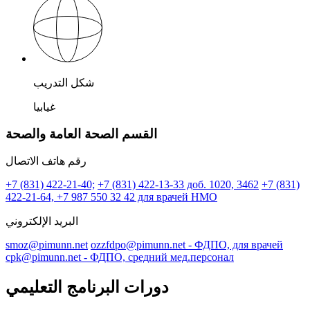
شكل التدريب
غيابيا
القسم الصحة العامة والصحة
رقم هاتف الاتصال
+7 (831) 422-21-40;
+7 (831) 422-13-33 доб. 1020, 3462
+7 (831)
422-21-64, +7 987 550 32 42 для врачей НМО
البريد الإلكتروني
smoz@pimunn.net
ozzfdpo@pimunn.net
- ФДПО, для врачей
cpk@pimunn.net
- ФДПО, средний мед.персонал
دورات البرنامج التعليمي