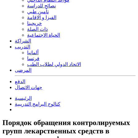
نصائح للدراسة
تأمين طبي
الفيزا و الاقامة
خريجينا
ذات الصلة
الحياة الاجتماعية
الشراكة
التدريب
ألمانيا
فرنسا
الاتحاد الدولي لطلاب الطب
المرضى
الدفع
جهات الاتصال
الرئيسية
كتالوج البرامج التدريبية
Порядок обращения контролируемых
групп лекарственных средств в