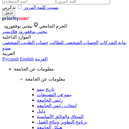
نسيت كلمة المرور
تذكرني
الحرم الجامعي
نيجني نوفغورود
نيجني نوفغورود
فلاديمير
الموارد الداخلية
بوابة الشركات
الحساب الشخصي للطالب
حساب الطبيب الشخصي
سدو
العربية
العربية
English
Русский
معلومات عن الجامعة
معلومات عن الجامعة
تاريخ بيمو
بيمو في التصنيفات
رئيس الجامعة
انتخاب رئيس الجامعة
دليل
الميثاق والوثائق الأساسية
برنامج التطوير ونتائج العمل
هيكل الجامعة