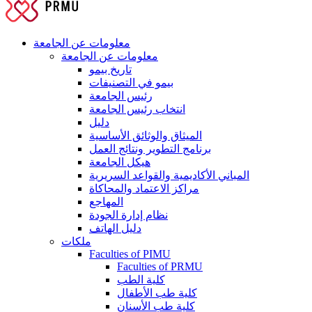
معلومات عن الجامعة
معلومات عن الجامعة
تاريخ بيمو
بيمو في التصنيفات
رئيس الجامعة
انتخاب رئيس الجامعة
دليل
الميثاق والوثائق الأساسية
برنامج التطوير ونتائج العمل
هيكل الجامعة
المباني الأكاديمية والقواعد السريرية
مراكز الاعتماد والمحاكاة
المهاجع
نظام إدارة الجودة
دليل الهاتف
ملكات
Faculties of PIMU
Faculties of PRMU
كلية الطب
كلية طب الأطفال
كلية طب الأسنان