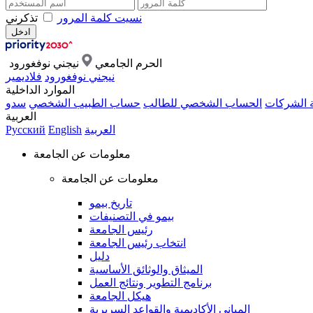
نسيت كلمة المرور
تذكرني
الحرم الجامعي
نيجني نوفغورود
نيجني نوفغورود
فلاديمير
الموارد الداخلية
ة الشركات
الحساب الشخصي للطالب
حساب الطبيب الشخصي
سدو
العربية
العربية
English
Русский
معلومات عن الجامعة
معلومات عن الجامعة
تاريخ بيمو
بيمو في التصنيفات
رئيس الجامعة
انتخاب رئيس الجامعة
دليل
الميثاق والوثائق الأساسية
برنامج التطوير ونتائج العمل
هيكل الجامعة
المباني الأكاديمية والقواعد السريرية