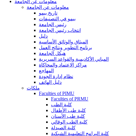
معلومات عن الجامعة
معلومات عن الجامعة
تاريخ بيمو
بيمو في التصنيفات
رئيس الجامعة
انتخاب رئيس الجامعة
دليل
الميثاق والوثائق الأساسية
برنامج التطوير ونتائج العمل
هيكل الجامعة
المباني الأكاديمية والقواعد السريرية
مراكز الاعتماد والمحاكاة
المهاجع
نظام إدارة الجودة
دليل الهاتف
ملكات
Faculties of PIMU
Faculties of PRMU
كلية الطب
كلية طب الأطفال
كلية طب الأسنان
كلية الطب الوقائي
كلية الصيدلة
كلية البرامج التعليمية الشبكية