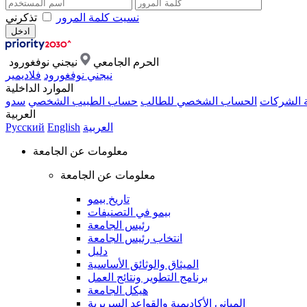
نسيت كلمة المرور
تذكرني
الحرم الجامعي
نيجني نوفغورود
نيجني نوفغورود
فلاديمير
الموارد الداخلية
ة الشركات
الحساب الشخصي للطالب
حساب الطبيب الشخصي
سدو
العربية
العربية
English
Русский
معلومات عن الجامعة
معلومات عن الجامعة
تاريخ بيمو
بيمو في التصنيفات
رئيس الجامعة
انتخاب رئيس الجامعة
دليل
الميثاق والوثائق الأساسية
برنامج التطوير ونتائج العمل
هيكل الجامعة
المباني الأكاديمية والقواعد السريرية