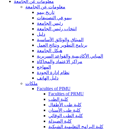
معلومات عن الجامعة
معلومات عن الجامعة
تاريخ بيمو
بيمو في التصنيفات
رئيس الجامعة
انتخاب رئيس الجامعة
دليل
الميثاق والوثائق الأساسية
برنامج التطوير ونتائج العمل
هيكل الجامعة
المباني الأكاديمية والقواعد السريرية
مراكز الاعتماد والمحاكاة
المهاجع
نظام إدارة الجودة
دليل الهاتف
ملكات
Faculties of PIMU
Faculties of PRMU
كلية الطب
كلية طب الأطفال
كلية طب الأسنان
كلية الطب الوقائي
كلية الصيدلة
كلية البرامج التعليمية الشبكية