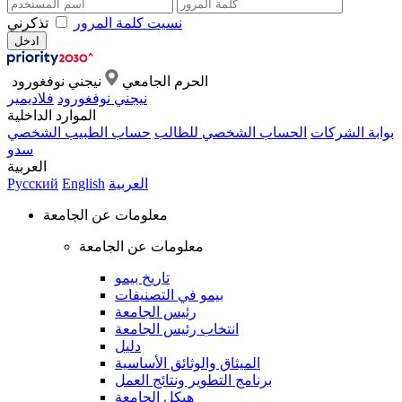
نسيت كلمة المرور
تذكرني
الحرم الجامعي
نيجني نوفغورود
نيجني نوفغورود
فلاديمير
الموارد الداخلية
بوابة الشركات
الحساب الشخصي للطالب
حساب الطبيب الشخصي
سدو
العربية
العربية
English
Русский
معلومات عن الجامعة
معلومات عن الجامعة
تاريخ بيمو
بيمو في التصنيفات
رئيس الجامعة
انتخاب رئيس الجامعة
دليل
الميثاق والوثائق الأساسية
برنامج التطوير ونتائج العمل
هيكل الجامعة