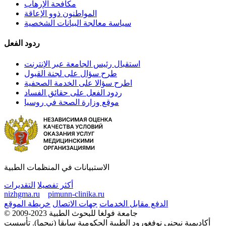
مكافحة الإرهاب
المواطنون ذوو الإعاقة
سياسة معالجة البيانات الشخصية
ردود الفعل
استقبال رئيس الجامعة عبر الإنترنت
طرح سؤال على لجنة القبول
اطرح سؤالا على الخدمة الصحفية
ردود الفعل على حقائق الفساد
موقع وزارة الصحة في روسيا
الاستبيانات في المنظمات الطبية
أكثر تفصيلا
التقديرات
nizhgma.ru
pimunn-clinika.ru
الدفع مقابل الخدمات
جهات الاتصال
خريطة الموقع
© 2009-2023 جامعة فولغا للبحوث الطبية
أكاديمية نيجني نوفغورود الطبية الحكومية سابقا (نيجما). تأسست