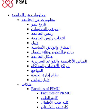
معلومات عن الجامعة
معلومات عن الجامعة
تاريخ بيمو
بيمو في التصنيفات
رئيس الجامعة
انتخاب رئيس الجامعة
دليل
الميثاق والوثائق الأساسية
برنامج التطوير ونتائج العمل
هيكل الجامعة
المباني الأكاديمية والقواعد السريرية
مراكز الاعتماد والمحاكاة
المهاجع
نظام إدارة الجودة
دليل الهاتف
ملكات
Faculties of PIMU
Faculties of PRMU
كلية الطب
كلية طب الأطفال
كلية طب الأسنان