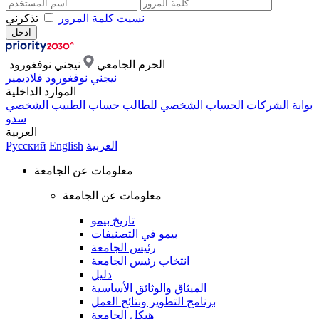
نسيت كلمة المرور
تذكرني
الحرم الجامعي
نيجني نوفغورود
نيجني نوفغورود
فلاديمير
الموارد الداخلية
بوابة الشركات
الحساب الشخصي للطالب
حساب الطبيب الشخصي
سدو
العربية
العربية
English
Русский
معلومات عن الجامعة
معلومات عن الجامعة
تاريخ بيمو
بيمو في التصنيفات
رئيس الجامعة
انتخاب رئيس الجامعة
دليل
الميثاق والوثائق الأساسية
برنامج التطوير ونتائج العمل
هيكل الجامعة