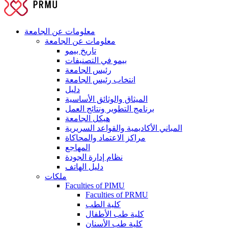
معلومات عن الجامعة
معلومات عن الجامعة
تاريخ بيمو
بيمو في التصنيفات
رئيس الجامعة
انتخاب رئيس الجامعة
دليل
الميثاق والوثائق الأساسية
برنامج التطوير ونتائج العمل
هيكل الجامعة
المباني الأكاديمية والقواعد السريرية
مراكز الاعتماد والمحاكاة
المهاجع
نظام إدارة الجودة
دليل الهاتف
ملكات
Faculties of PIMU
Faculties of PRMU
كلية الطب
كلية طب الأطفال
كلية طب الأسنان