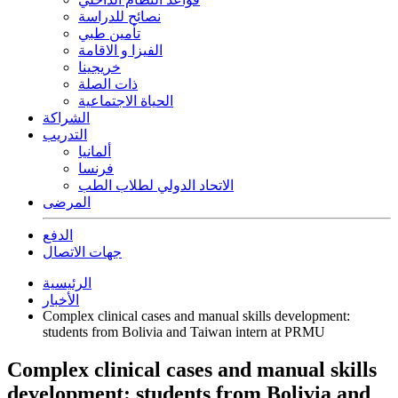
نصائح للدراسة
تأمين طبي
الفيزا و الاقامة
خريجينا
ذات الصلة
الحياة الاجتماعية
الشراكة
التدريب
ألمانيا
فرنسا
الاتحاد الدولي لطلاب الطب
المرضى
الدفع
جهات الاتصال
الرئيسية
الأخبار
Complex clinical cases and manual skills development:
students from Bolivia and Taiwan intern at PRMU
Complex clinical cases and manual skills
development: students from Bolivia and