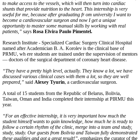
to make access to the vessels, which will then turn into cardiac
shunts that provide nutrition to the heart. This internship is very
useful for me, because after graduating fr om university I want to
become a cardiovascular surgeon and now I get a unique
opportunity to master some manual skills by working with real
patients,”
says
Rosa Elvira Paulo Pimentel.
Research Institute - Specialized Cardiac Surgery Clinical Hospital
named after Academician B. A. Korolev is the clinical base of
PRMU, wh ere students are trained under the supervision of mentors
— doctors of the surgical department of coronary heart disease.
“They have a pretty high level, actually. They know a lot, we have
discussed various clinical cases with them a lot, so they are well
prepared,”
said
Alexey Tyurin
, a cardiovascular surgeon.
A total of 15 students from the Republic of Belarus, Bolivia,
Taiwan, Oman and India completed their internship at PIRMU this
year.
“For an effective internship, it is very important how much the
student himself wants to gain knowledge, how much he is ready to
follow a certain rhythm of the clinic, merge into a team and study,
study, study. Our guests from Bolivia and Taiwan fully demonstrated
these qualities and got a great result!”
, emphasizes the curator of the