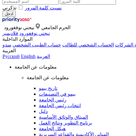
نسيت كلمة المرور
تذكرني
الحرم الجامعي
نيجني نوفغورود
نيجني نوفغورود
فلاديمير
الموارد الداخلية
ة الشركات
الحساب الشخصي للطالب
حساب الطبيب الشخصي
سدو
العربية
العربية
English
Русский
معلومات عن الجامعة
معلومات عن الجامعة
تاريخ بيمو
بيمو في التصنيفات
رئيس الجامعة
انتخاب رئيس الجامعة
دليل
الميثاق والوثائق الأساسية
برنامج التطوير ونتائج العمل
هيكل الجامعة
المباني الأكاديمية والقواعد السريرية