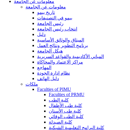
معلومات عن الجامعة
معلومات عن الجامعة
تاريخ بيمو
بيمو في التصنيفات
رئيس الجامعة
انتخاب رئيس الجامعة
دليل
الميثاق والوثائق الأساسية
برنامج التطوير ونتائج العمل
هيكل الجامعة
المباني الأكاديمية والقواعد السريرية
مراكز الاعتماد والمحاكاة
المهاجع
نظام إدارة الجودة
دليل الهاتف
ملكات
Faculties of PIMU
Faculties of PRMU
كلية الطب
كلية طب الأطفال
كلية طب الأسنان
كلية الطب الوقائي
كلية الصيدلة
كلية البرامج التعليمية الشبكية