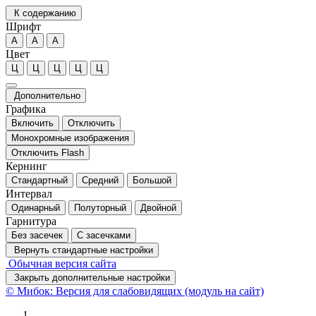
К содержанию
Шрифт
А
А
А
Цвет
Ц
Ц
Ц
Ц
Ц
Дополнительно
Графика
Включить
Отключить
Монохромные изображения
Отключить Flash
Кернинг
Стандартный
Средний
Большой
Интервал
Одинарный
Полуторный
Двойной
Гарнитура
Без засечек
С засечками
Вернуть стандартные настройки
Обычная версия сайта
Закрыть дополнительные настройки
© Мибок: Версия для слабовидящих (модуль на сайт)