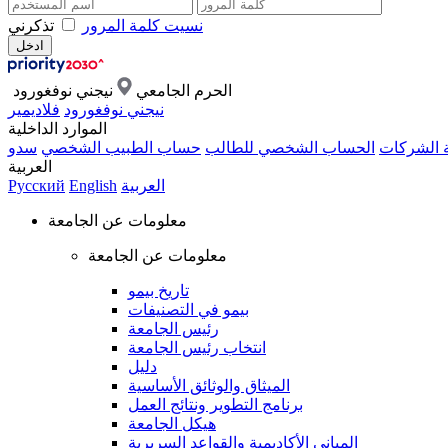
نسيت كلمة المرور
تذكرني
الحرم الجامعي
نيجني نوفغورود
نيجني نوفغورود
فلاديمير
الموارد الداخلية
ة الشركات
الحساب الشخصي للطالب
حساب الطبيب الشخصي
سدو
العربية
العربية
English
Русский
معلومات عن الجامعة
معلومات عن الجامعة
تاريخ بيمو
بيمو في التصنيفات
رئيس الجامعة
انتخاب رئيس الجامعة
دليل
الميثاق والوثائق الأساسية
برنامج التطوير ونتائج العمل
هيكل الجامعة
المباني الأكاديمية والقواعد السريرية