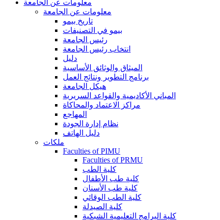
معلومات عن الجامعة
معلومات عن الجامعة
تاريخ بيمو
بيمو في التصنيفات
رئيس الجامعة
انتخاب رئيس الجامعة
دليل
الميثاق والوثائق الأساسية
برنامج التطوير ونتائج العمل
هيكل الجامعة
المباني الأكاديمية والقواعد السريرية
مراكز الاعتماد والمحاكاة
المهاجع
نظام إدارة الجودة
دليل الهاتف
ملكات
Faculties of PIMU
Faculties of PRMU
كلية الطب
كلية طب الأطفال
كلية طب الأسنان
كلية الطب الوقائي
كلية الصيدلة
كلية البرامج التعليمية الشبكية