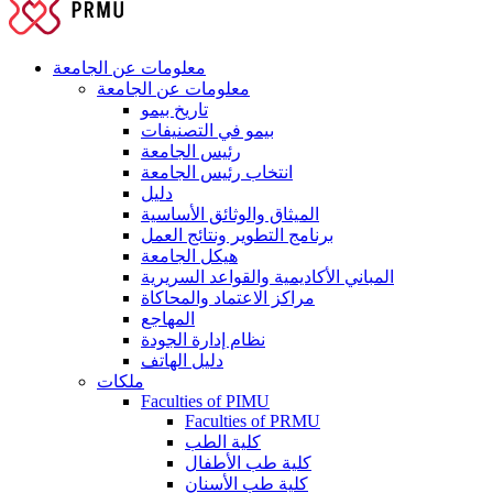
معلومات عن الجامعة
معلومات عن الجامعة
تاريخ بيمو
بيمو في التصنيفات
رئيس الجامعة
انتخاب رئيس الجامعة
دليل
الميثاق والوثائق الأساسية
برنامج التطوير ونتائج العمل
هيكل الجامعة
المباني الأكاديمية والقواعد السريرية
مراكز الاعتماد والمحاكاة
المهاجع
نظام إدارة الجودة
دليل الهاتف
ملكات
Faculties of PIMU
Faculties of PRMU
كلية الطب
كلية طب الأطفال
كلية طب الأسنان