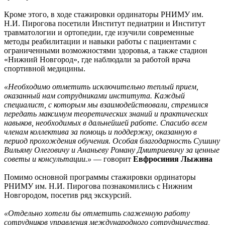
Кроме этого, в ходе стажировки ординаторы РНИМУ им.
Н.И. Пирогова посетили Институт педиатрии и Институт
травматологии и ортопедии, где изучили современные
методы реабилитации и навыки работы с пациентами с
ограниченными возможностями здоровья, а также стадион
«Нижний Новгород», где наблюдали за работой врача
спортивной медицины.
«Необходимо отметить исключительно теплый прием,
оказанный нам сотрудниками института. Каждый
специалист, с которым мы взаимодействовали, стремился
передать максимум теоретических знаний и практических
навыков, необходимых в дальнейшей работе. Спасибо всем
членам коллектива за помощь и поддержку, оказанную в
период прохождения обучения. Особая благодарность Сушину
Вильяму Олеговичу и Ананьеву Роману Дмитриевичу за ценные
советы и консультации.»
— говорит
Евфросиния Лыжина
Помимо основной программы стажировки ординаторы
РНИМУ им. Н.И. Пирогова познакомились с Нижним
Новгородом, посетив ряд экскурсий.
«Отдельно хотели бы отметить слаженную работу
сотрудников управления международного сотрудничества,