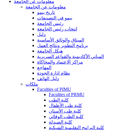
معلومات عن الجامعة
معلومات عن الجامعة
تاريخ بيمو
بيمو في التصنيفات
رئيس الجامعة
انتخاب رئيس الجامعة
دليل
الميثاق والوثائق الأساسية
برنامج التطوير ونتائج العمل
هيكل الجامعة
المباني الأكاديمية والقواعد السريرية
مراكز الاعتماد والمحاكاة
المهاجع
نظام إدارة الجودة
دليل الهاتف
ملكات
Faculties of PIMU
Faculties of PRMU
كلية الطب
كلية طب الأطفال
كلية طب الأسنان
كلية الطب الوقائي
كلية الصيدلة
كلية البرامج التعليمية الشبكية