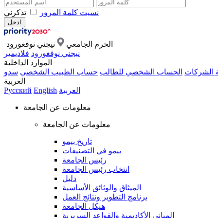
نسيت كلمة المرور
تذكرني
الحرم الجامعي
نيجني نوفغورود
نيجني نوفغورود
فلاديمير
الموارد الداخلية
ة الشركات
الحساب الشخصي للطالب
حساب الطبيب الشخصي
سدو
العربية
العربية
English
Русский
معلومات عن الجامعة
معلومات عن الجامعة
تاريخ بيمو
بيمو في التصنيفات
رئيس الجامعة
انتخاب رئيس الجامعة
دليل
الميثاق والوثائق الأساسية
برنامج التطوير ونتائج العمل
هيكل الجامعة
المباني الأكاديمية والقواعد السريرية