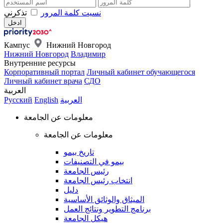
نسيت كلمة المرور
تذكرني
Кампус
Нижний Новгород
Нижний Новгород
Владимир
Внутренние ресурсы
Корпоративный портал
Личный кабинет обучающегося
Личный кабинет врача
СДО
العربية
العربية
English
Русский
معلومات عن الجامعة
معلومات عن الجامعة
تاريخ بيمو
بيمو في التصنيفات
رئيس الجامعة
انتخاب رئيس الجامعة
دليل
الميثاق والوثائق الأساسية
برنامج التطوير ونتائج العمل
هيكل الجامعة