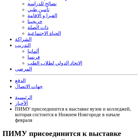
نصائح للدراسة
تأمين طبي
الفيزا و الاقامة
خريجينا
ذات الصلة
الحياة الاجتماعية
الشراكة
التدريب
ألمانيا
فرنسا
الاتحاد الدولي لطلاب الطب
المرضى
الدفع
جهات الاتصال
الرئيسية
الأخبار
ПИМУ присоединится к выставке вузов и колледжей,
которая состоится в Нижнем Новгороде в начале
февраля
ПИМУ присоединится к выставке