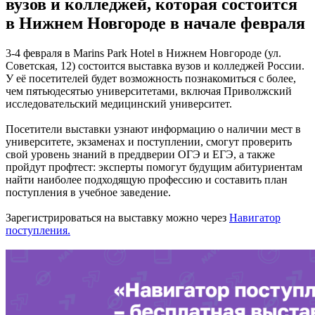
вузов и колледжей, которая состоится
в Нижнем Новгороде в начале февраля
3-4 февраля в Marins Park Hotel в Нижнем Новгороде (ул.
Советская, 12) состоится выставка вузов и колледжей России.
У её посетителей будет возможность познакомиться с более,
чем пятьюдесятью университетами, включая Приволжский
исследовательский медицинский университет.
Посетители выставки узнают информацию о наличии мест в
университете, экзаменах и поступлении, смогут проверить
свой уровень знаний в преддверии ОГЭ и ЕГЭ, а также
пройдут профтест: эксперты помогут будущим абитуриентам
найти наиболее подходящую профессию и составить план
поступления в учебное заведение.
Зарегистрироваться на выставку можно через
Навигатор
поступления.