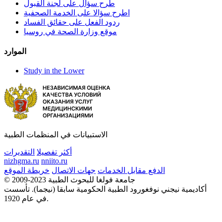
طرح سؤال على لجنة القبول
اطرح سؤالا على الخدمة الصحفية
ردود الفعل على حقائق الفساد
موقع وزارة الصحة في روسيا
الموارد
Study in the Lower
الاستبيانات في المنظمات الطبية
أكثر تفصيلا
التقديرات
nizhgma.ru
nniito.ru
الدفع مقابل الخدمات
جهات الاتصال
خريطة الموقع
© 2009-2023 جامعة فولغا للبحوث الطبية
أكاديمية نيجني نوفغورود الطبية الحكومية سابقا (نيجما). تأسست
في عام 1920.