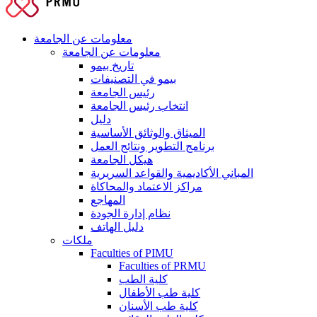
معلومات عن الجامعة
معلومات عن الجامعة
تاريخ بيمو
بيمو في التصنيفات
رئيس الجامعة
انتخاب رئيس الجامعة
دليل
الميثاق والوثائق الأساسية
برنامج التطوير ونتائج العمل
هيكل الجامعة
المباني الأكاديمية والقواعد السريرية
مراكز الاعتماد والمحاكاة
المهاجع
نظام إدارة الجودة
دليل الهاتف
ملكات
Faculties of PIMU
Faculties of PRMU
كلية الطب
كلية طب الأطفال
كلية طب الأسنان