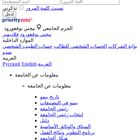
نسيت كلمة المرور
تذكرني
الحرم الجامعي
نيجني نوفغورود
نيجني نوفغورود
فلاديمير
الموارد الداخلية
بوابة الشركات
الحساب الشخصي للطالب
حساب الطبيب الشخصي
سدو
العربية
العربية
English
Русский
معلومات عن الجامعة
معلومات عن الجامعة
تاريخ بيمو
بيمو في التصنيفات
رئيس الجامعة
انتخاب رئيس الجامعة
دليل
الميثاق والوثائق الأساسية
برنامج التطوير ونتائج العمل
هيكل الجامعة