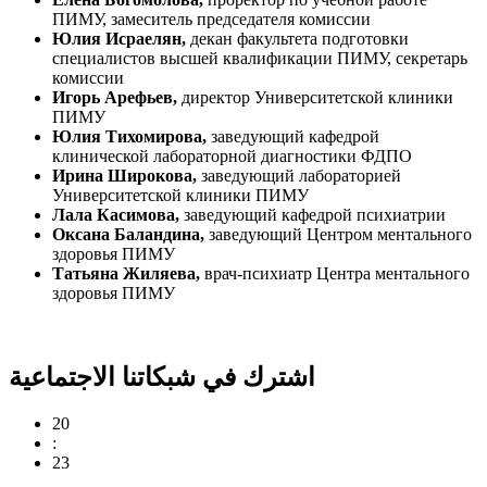
ПИМУ, замеситель председателя комиссии
Юлия Исраелян,
декан факультета подготовки
специалистов высшей квалификации ПИМУ, секретарь
комиссии
Игорь Арефьев,
директор Университетской клиники
ПИМУ
Юлия Тихомирова,
заведующий кафедрой
клинической лабораторной диагностики ФДПО
Ирина Широкова,
заведующий лабораторией
Университетской клиники ПИМУ
Лала Касимова,
заведующий кафедрой психиатрии
Оксана Баландина,
заведующий Центром ментального
здоровья ПИМУ
Татьяна Жиляева,
врач-психиатр Центра ментального
здоровья ПИМУ
اشترك في شبكاتنا الاجتماعية
20
:
23