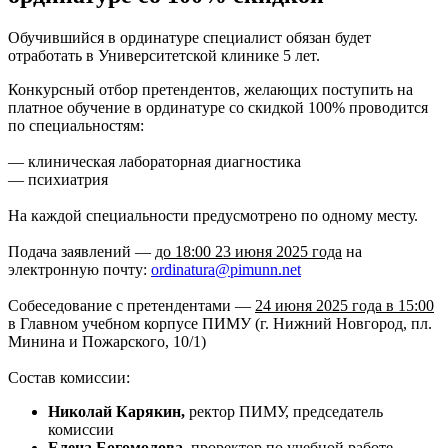
Обучившийся в ординатуре специалист обязан будет
отработать в Университетской клинике 5 лет.
Конкурсный отбор претендентов, желающих поступить на
платное обучение в ординатуре со скидкой 100% проводится
по специальностям:
— клиническая лабораторная диагностика
— психиатрия
На каждой специальности предусмотрено по одному месту.
Подача заявлений —
до 18:00 23 июня 2025 года
на
электронную почту:
ordinatura@pimunn.net
Собеседование с претендентами —
24 июня 2025 года в 15:00
в Главном учебном корпусе ПИМУ (г. Нижний Новгород, пл.
Минина и Пожарского, 10/1)
Состав комиссии:
Николай Карякин,
ректор ПИМУ, председатель
комиссии
Елена Богомолова,
проректор по учебной работе