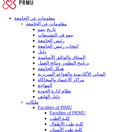
معلومات عن الجامعة
معلومات عن الجامعة
تاريخ بيمو
بيمو في التصنيفات
رئيس الجامعة
انتخاب رئيس الجامعة
دليل
الميثاق والوثائق الأساسية
برنامج التطوير ونتائج العمل
هيكل الجامعة
المباني الأكاديمية والقواعد السريرية
مراكز الاعتماد والمحاكاة
المهاجع
نظام إدارة الجودة
دليل الهاتف
ملكات
Faculties of PIMU
Faculties of PRMU
كلية الطب
كلية طب الأطفال
كلية طب الأسنان