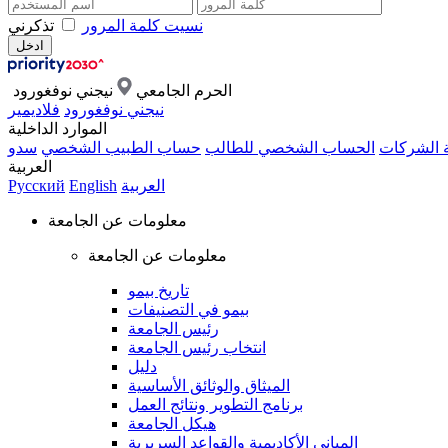
نسيت كلمة المرور
تذكرني
الحرم الجامعي
نيجني نوفغورود
نيجني نوفغورود
فلاديمير
الموارد الداخلية
ة الشركات
الحساب الشخصي للطالب
حساب الطبيب الشخصي
سدو
العربية
العربية
English
Русский
معلومات عن الجامعة
معلومات عن الجامعة
تاريخ بيمو
بيمو في التصنيفات
رئيس الجامعة
انتخاب رئيس الجامعة
دليل
الميثاق والوثائق الأساسية
برنامج التطوير ونتائج العمل
هيكل الجامعة
المباني الأكاديمية والقواعد السريرية