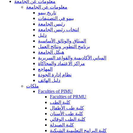
معلومات عن الجامعة
معلومات عن الجامعة
تاريخ بيمو
بيمو في التصنيفات
رئيس الجامعة
انتخاب رئيس الجامعة
دليل
الميثاق والوثائق الأساسية
برنامج التطوير ونتائج العمل
هيكل الجامعة
المباني الأكاديمية والقواعد السريرية
مراكز الاعتماد والمحاكاة
المهاجع
نظام إدارة الجودة
دليل الهاتف
ملكات
Faculties of PIMU
Faculties of PRMU
كلية الطب
كلية طب الأطفال
كلية طب الأسنان
كلية الطب الوقائي
كلية الصيدلة
كلية البرامج التعليمية الشبكية