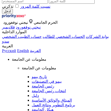
نسيت كلمة المرور
تذكرني
الحرم الجامعي
نيجني نوفغورود
نيجني نوفغورود
فلاديمير
الموارد الداخلية
بوابة الشركات
الحساب الشخصي للطالب
حساب الطبيب الشخصي
سدو
العربية
العربية
English
Русский
معلومات عن الجامعة
معلومات عن الجامعة
تاريخ بيمو
بيمو في التصنيفات
رئيس الجامعة
انتخاب رئيس الجامعة
دليل
الميثاق والوثائق الأساسية
برنامج التطوير ونتائج العمل
هيكل الجامعة