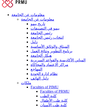
معلومات عن الجامعة
معلومات عن الجامعة
تاريخ بيمو
بيمو في التصنيفات
رئيس الجامعة
انتخاب رئيس الجامعة
دليل
الميثاق والوثائق الأساسية
برنامج التطوير ونتائج العمل
هيكل الجامعة
المباني الأكاديمية والقواعد السريرية
مراكز الاعتماد والمحاكاة
المهاجع
نظام إدارة الجودة
دليل الهاتف
ملكات
Faculties of PIMU
Faculties of PRMU
كلية الطب
كلية طب الأطفال
كلية طب الأسنان