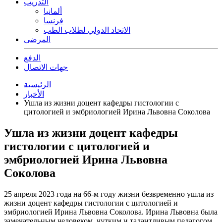
التدريب
ألمانيا
فرنسا
الاتحاد الدولي لطلاب الطب
المرضى
الدفع
جهات الاتصال
الرئيسية
الأخبار
Ушла из жизни доцент кафедры гистологии с
цитологией и эмбриологией Ирина Львовна Соколова
Ушла из жизни доцент кафедры
гистологии с цитологией и
эмбриологией Ирина Львовна
Соколова
25 апреля 2023 года на 66-м году жизни безвременно ушла из
жизни доцент кафедры гистологии с цитологией и
эмбриологией Ирина Львовна Соколова. Ирина Львовна была
замечательным человеком, чутким и талантливым педагогом.