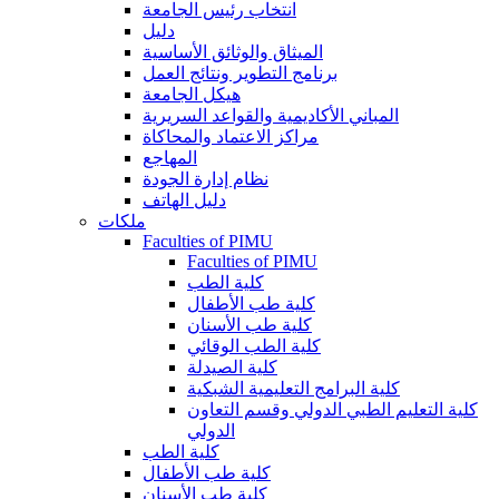
انتخاب رئيس الجامعة
دليل
الميثاق والوثائق الأساسية
برنامج التطوير ونتائج العمل
هيكل الجامعة
المباني الأكاديمية والقواعد السريرية
مراكز الاعتماد والمحاكاة
المهاجع
نظام إدارة الجودة
دليل الهاتف
ملكات
Faculties of PIMU
Faculties of PIMU
كلية الطب
كلية طب الأطفال
كلية طب الأسنان
كلية الطب الوقائي
كلية الصيدلة
كلية البرامج التعليمية الشبكية
كلية التعليم الطبي الدولي وقسم التعاون
الدولي
كلية الطب
كلية طب الأطفال
كلية طب الأسنان