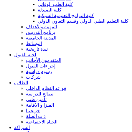
كلية الطب الوقائي
كلية الصيدلة
كلية البرامج التعليمية الشبكية
كلية التعليم الطبي الدولي وقسم التعاون الدولي
المهمة والأهداف
برنامج التدريس
المدينة الجامعية
الوسائط
نبذة تاريخية
لجنة القبول
المتقدمون الأجانب
إجراءات القبول
رسوم دراسية
شركات
الطلاب
قواعد النظام الداخلي
نصائح للدراسة
تأمين طبي
الفيزا و الاقامة
خريجينا
ذات الصلة
الحياة الاجتماعية
الشراكة