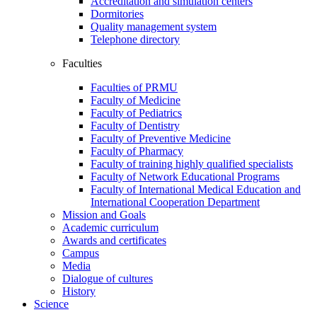
Accreditation and simulation centers
Dormitories
Quality management system
Telephone directory
Faculties
Faculties of PRMU
Faculty of Medicine
Faculty of Pediatrics
Faculty of Dentistry
Faculty of Preventive Medicine
Faculty of Pharmacy
Faculty of training highly qualified specialists
Faculty of Network Educational Programs
Faculty of International Medical Education and
International Cooperation Department
Mission and Goals
Academic curriculum
Awards and certificates
Campus
Media
Dialogue of cultures
History
Science