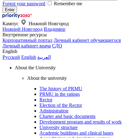
Forgot your password
Remember me
Кампус
Нижний Новгород
Нижний Новгород
Владимир
Внутренние ресурсы
Корпоративный портал
Личный кабинет обучающегося
Личный кабинет врача
СДО
English
Русский
English
العربية
About the University
About the university
The history of PRMU
PRMU in the ratings
Rector
Election of the Rector
Administration
Charter and basic documents
Development program and results of work
University structure
Academic buildings and clinical bases