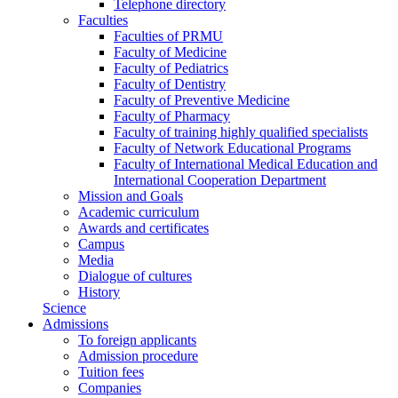
Telephone directory
Faculties
Faculties of PRMU
Faculty of Medicine
Faculty of Pediatrics
Faculty of Dentistry
Faculty of Preventive Medicine
Faculty of Pharmacy
Faculty of training highly qualified specialists
Faculty of Network Educational Programs
Faculty of International Medical Education and
International Cooperation Department
Mission and Goals
Academic curriculum
Awards and certificates
Campus
Media
Dialogue of cultures
History
Science
Admissions
To foreign applicants
Admission procedure
Tuition fees
Companies