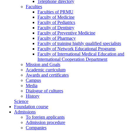
Telephone directory
Faculties
Faculties of PRMU
Faculty of Medicine
Faculty of Pediatrics
Faculty of Dentistry
Faculty of Preventive Medicine
Faculty of Pharmacy
Faculty of training highly qualified specialists
Faculty of Network Educational Programs
Faculty of International Medical Education and
International Cooperation Department
Mission and Goals
Academic curriculum
Awards and certificates
Campus
Media
Dialogue of cultures
History
Science
Foundation course
Admissions
To foreign applicants
Admission procedure
Companies