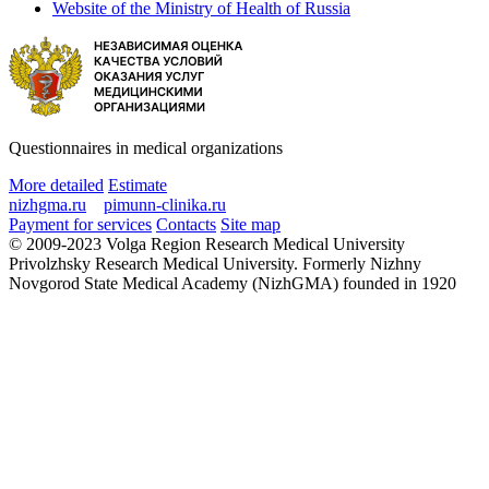
Website of the Ministry of Health of Russia
Questionnaires in medical organizations
More detailed
Estimate
nizhgma.ru
pimunn-clinika.ru
Payment for services
Contacts
Site map
© 2009-2023 Volga Region Research Medical University
Privolzhsky Research Medical University. Formerly Nizhny
Novgorod State Medical Academy (NizhGMA) founded in 1920