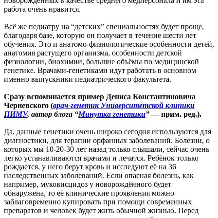
новорождённых в качестве среднего медперсонала и им эта
работа очень нравится.
Всё же педиатру на “детских” специальностях будет проще,
благодаря базе, которую он получает в течение шести лет
обучения. Это и анатомо-физиологические особенности детей,
анатомия растущего организма, особенности детской
физиологии, биохимии, большие объёмы по медицинской
генетике. Врачами-генетиками идут работать в основном
именно выпускники педиатрического факультета.
Сразу вспоминается пример Дениса Константиновича
Черневского (
врач-генетик Университетской клиники
ПИМУ
, автор блога “
Минутка генетики
”
— прим. ред.).
Да, данные генетики очень широко сегодня используются для
диагностики, для терапии орфанных заболеваний. Болезни, о
которых мы 10-20-30 лет назад только слышали, сейчас очень
легко устанавливаются врачами и лечатся. Ребёнок только
рождается, у него берут кровь и исследуют её на 36
наследственных заболеваний. Если опасная болезнь, как
например, муковисцидоз у новорождённого будет
обнаружена, то её клинические проявления можно
заблаговременно купировать при помощи современных
препаратов и человек будет жить обычной жизнью. Перед