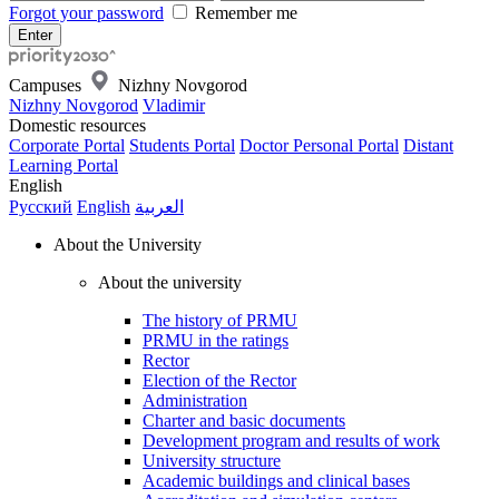
Forgot your password
Remember me
Campuses
Nizhny Novgorod
Nizhny Novgorod
Vladimir
Domestic resources
Corporate Portal
Students Portal
Doctor Personal Portal
Distant
Learning Portal
English
Русский
English
العربية
About the University
About the university
The history of PRMU
PRMU in the ratings
Rector
Election of the Rector
Administration
Charter and basic documents
Development program and results of work
University structure
Academic buildings and clinical bases