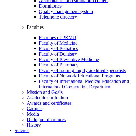
Accreditation and simulation centers
Dormitories
Quality management system
Telephone directory
Faculties
Faculties of PRMU
Faculty of Medicine
Faculty of Pediatrics
Faculty of Dentistry
Faculty of Preventive Medicine
Faculty of Pharmacy
Faculty of training highly qualified specialists
Faculty of Network Educational Programs
Faculty of International Medical Education and
International Cooperation Department
Mission and Goals
Academic curriculum
Awards and certificates
Campus
Media
Dialogue of cultures
History
Science