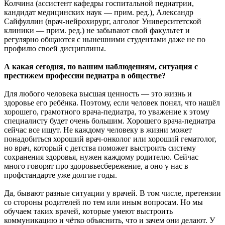
Колчина (ассистент кафедры госпитальной педиатрии,
кандидат медицинских наук — прим. ред.), Александр
Сайфуллин (врач-нейрохирург, алголог Университетской
клиники — прим. ред.) не забывают свой факультет и
регулярно общаются с нынешними студентами даже не по
профилю своей дисциплины.
А какая сегодня, по вашим наблюдениям, ситуация с
престижем профессии педиатра в обществе?
Для любого человека высшая ценность — это жизнь и
здоровье его ребёнка. Поэтому, если человек понял, что нашёл
хорошего, грамотного врача-педиатра, то уважение к этому
специалисту будет очень большим. Хорошего врача-педиатра
сейчас все ищут. Не каждому человеку в жизни может
понадобиться хороший врач-онколог или хороший гематолог,
но врач, который с детства поможет выстроить систему
сохранения здоровья, нужен каждому родителю. Сейчас
много говорят про здоровьесбережение, а оно у нас в
профстандарте уже долгие годы.
Да, бывают разные ситуации у врачей. В том числе, претензии
со стороны родителей по тем или иным вопросам. Но мы
обучаем таких врачей, которые умеют выстроить
коммуникацию и чётко объяснить, что и зачем они делают. У