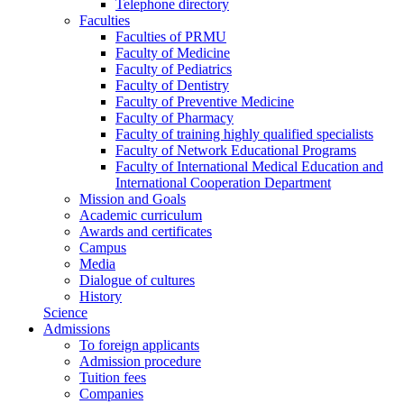
Telephone directory
Faculties
Faculties of PRMU
Faculty of Medicine
Faculty of Pediatrics
Faculty of Dentistry
Faculty of Preventive Medicine
Faculty of Pharmacy
Faculty of training highly qualified specialists
Faculty of Network Educational Programs
Faculty of International Medical Education and
International Cooperation Department
Mission and Goals
Academic curriculum
Awards and certificates
Campus
Media
Dialogue of cultures
History
Science
Admissions
To foreign applicants
Admission procedure
Tuition fees
Companies