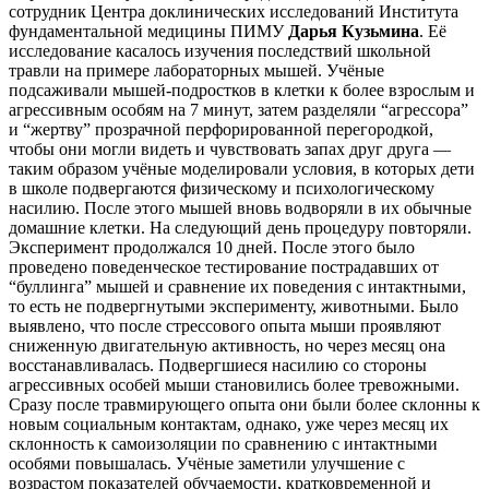
сотрудник Центра доклинических исследований Института
фундаментальной медицины ПИМУ
Дарья Кузьмина
. Её
исследование касалось изучения последствий школьной
травли на примере лабораторных мышей. Учёные
подсаживали мышей-подростков в клетки к более взрослым и
агрессивным особям на 7 минут, затем разделяли “агрессора”
и “жертву” прозрачной перфорированной перегородкой,
чтобы они могли видеть и чувствовать запах друг друга —
таким образом учёные моделировали условия, в которых дети
в школе подвергаются физическому и психологическому
насилию. После этого мышей вновь водворяли в их обычные
домашние клетки. На следующий день процедуру повторяли.
Эксперимент продолжался 10 дней. После этого было
проведено поведенческое тестирование пострадавших от
“буллинга” мышей и сравнение их поведения с интактными,
то есть не подвергнутыми эксперименту, животными. Было
выявлено, что после стрессового опыта мыши проявляют
сниженную двигательную активность, но через месяц она
восстанавливалась. Подвергшиеся насилию со стороны
агрессивных особей мыши становились более тревожными.
Сразу после травмирующего опыта они были более склонны к
новым социальным контактам, однако, уже через месяц их
склонность к самоизоляции по сравнению с интактными
особями повышалась. Учёные заметили улучшение с
возрастом показателей обучаемости, кратковременной и