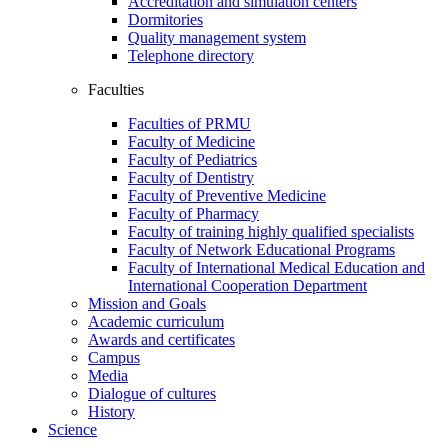
Accreditation and simulation centers
Dormitories
Quality management system
Telephone directory
Faculties
Faculties of PRMU
Faculty of Medicine
Faculty of Pediatrics
Faculty of Dentistry
Faculty of Preventive Medicine
Faculty of Pharmacy
Faculty of training highly qualified specialists
Faculty of Network Educational Programs
Faculty of International Medical Education and
International Cooperation Department
Mission and Goals
Academic curriculum
Awards and certificates
Campus
Media
Dialogue of cultures
History
Science