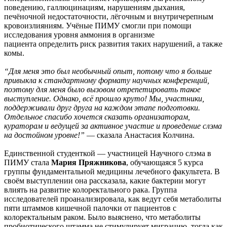
поведению, галлюцинациям, нарушениям дыхания,
печёночной недостаточности, лёгочным и внутричерепным
кровоизлияниям. Учёные ПИМУ смогли при помощи
исследования уровня аммония в организме
пациента определить риск развития таких нарушений, а также
комы.
“Для меня это был необычный опыт, потому что я больше
привыкла к стандартному формату научных конференций,
поэтому для меня было вызовом отрепетировать такое
выступление. Однако, всё прошло круто! Мы, участники,
поддерживали друг друга на каждом этапе подготовки.
Отдельное спасибо хочется сказать организаторам,
кураторам и ведущей за активное участие и проведение слэма
на достойном уровне!”
— сказала Анастасия Колчина.
Единственной студенткой — участницей Научного слэма в
ПИМУ стала
Мария Пряжникова
, обучающаяся 5 курса
группы фундаментальной медицины лечебного факультета. В
своём выступлении она рассказала, какие бактерии могут
влиять на развитие колоректального рака. Группа
исследователей проанализировала, как ведут себя метаболиты
пяти штаммов кишечной палочки от пациентов с
колоректальным раком. Было выяснено, что метаболиты
пробиотического штамма не стимулирует миграцию, тогда как