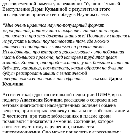
долговременной памяти у переживших “буллинг” мышей.
Выступление Дарьи Кузьминой с результатами этого
исследования принесло ей победу в Научном слэме.
“Мне очень нравится научно-популярный формат
мероприятий, потому что я искренне считаю, что наука —
это круто и про это должны знать все! Поэтому я стараюсь
не упускать шансы поучаствовать там, где можно
интересно пообщаться с людьми на разные темы.
Исследование, про которое я рассказывала - это небольшая
часть большого проекта, над которым трудится целая
команда. Конечно, оно продолжается, у нас большие планы на
будущее, например, посмотреть, каким образом на буллинг
будут реагировать мыши с генетической
предрасположенностью к шизофрении.”
— сказала
Дарья
Кузьмина.
Ассистент кафедры госпитальной педиатрии ПИМУ, врач-
педиатр
Анастасия Колчина
рассказала о современных
методах диагностики наследственных болезней обмена
веществ, при которых человеку показана низкобелковая диета.
В частности, при таких заболеваниях в плазме крови
повышаются показатели аммония. Состояние, которое
соответствует этому нарушению, называется
гипераммониемия. Оно может приводить к агрессивному