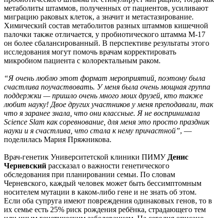
метаболиты штаммов, полученных от пациентов, усиливают
миграцию раковых клеток, а значит и метастазирование.
Химический состав метаболитов разных штаммов кишечной
палочки также отличается, у пробиотического штамма М-17
он более сбалансированный. В перспективе результаты этого
исследования могут помочь врачам корректировать
микробиом пациента с колоректальным раком.
“Я очень люблю этот формат мероприятий, поэтому была
счастлива поучаствовать. У меня была очень мощная группа
поддержки — пришло очень много моих друзей, кто также
любит науку! Двое других участников у меня преподавали, так
что я заранее знала, что они классные. Я не воспринимала
Science Slam как соревнование, для меня это просто праздник
науки и я счастлива, что стала к нему причастной”
, —
поделилась Мария Пряжникова.
Врач-генетик Университетской клиники ПИМУ
Денис
Черневский
рассказал о важности генетического
обследования при планировании семьи. По словам
Черневского, каждый человек может быть бессимптомным
носителем мутации в каком-либо гене и не знать об этом.
Если оба супруга имеют повреждения одинаковых генов, то в
их семье есть 25% риск рождения ребёнка, страдающего тем