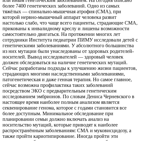
или иным генетическим заболеванием. На сегодня описано
более 7400 генетических заболеваний. Одно из самых
тяжёлых — спинально-мышечная атрофия (СМА), при
которой нервно-мышечный аппарат человека развит
настолько слабо, что чаще всего пациенты, страдающие СМА,
прикованы к инвалидному креслу и лишены возможности
самостоятельно двигаться. На протяжении многих лет
сотрудники Института педиатрии ПИМУ исследовали детей с
генетическими заболеваниями. У абсолютного большинства
из них мутации были унаследованы от здоровых родителей-
носителей. Вывод исследователей — здоровый человек
должен обследоваться на наличие генетических мутаций.
Сейчас разработаны подходы к улучшению жизни пациентов,
страдающих многими наследственными заболеваниями,
патогенетическая и даже генная терапия. Но самое главное,
сейчас возможна профилактика таких заболеваний
посредством ЭКО с предварительным генетическим
исследованием эмбрионов. По словам Дениса Черневского в
настоящее время наиболее полным анализом является
секвенирование генома, которое с годами становится все
более доступным. Минимальное обследование при
планировании семьи должно включать анализ на
носительство мутаций, которые приводят к наиболее
распространённым заболеваниям: СМА и муковисцидозу, а
также пройти кариотипирование. Иногда пройти эти