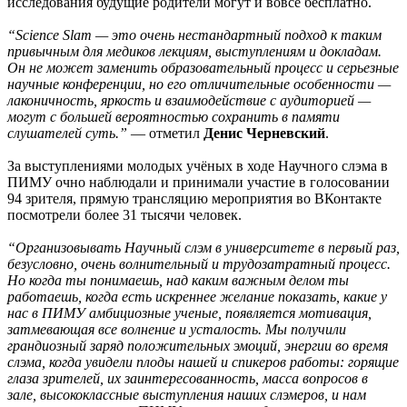
исследования будущие родители могут и вовсе бесплатно.
“Science Slam — это очень нестандартный подход к таким
привычным для медиков лекциям, выступлениям и докладам.
Он не может заменить образовательный процесс и серьезные
научные конференции, но его отличительные особенности —
лаконичность, яркость и взаимодействие с аудиторией —
могут с большей вероятностью сохранить в памяти
слушателей суть.”
— отметил
Денис Черневский
.
За выступлениями молодых учёных в ходе Научного слэма в
ПИМУ очно наблюдали и принимали участие в голосовании
94 зрителя, прямую трансляцию мероприятия во ВКонтакте
посмотрели более 31 тысячи человек.
“Организовывать Научный слэм в университете в первый раз,
безусловно, очень волнительный и трудозатратный процесс.
Но когда ты понимаешь, над каким важным делом ты
работаешь, когда есть искреннее желание показать, какие у
нас в ПИМУ амбициозные ученые, появляется мотивация,
затмевающая все волнение и усталость. Мы получили
грандиозный заряд положительных эмоций, энергии во время
слэма, когда увидели плоды нашей и спикеров работы: горящие
глаза зрителей, их заинтересованность, масса вопросов в
зале, высококлассные выступления наших слэмеров, и нам