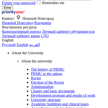
Forgot your password
Remember me
Кампус
Нижний Новгород
Нижний Новгород
Владимир
Внутренние ресурсы
Корпоративный портал
Личный кабинет обучающегося
Личный кабинет врача
СДО
English
Русский
English
العربية
About the University
About the university
The history of PRMU
PRMU in the ratings
Rector
Election of the Rector
Administration
Charter and basic documents
Development program and results of work
University structure
Academic buildings and clinical bases