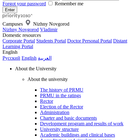
Forgot your password
Remember me
Campuses
Nizhny Novgorod
Nizhny Novgorod
Vladimir
Domestic resources
Corporate Portal
Students Portal
Doctor Personal Portal
Distant
Learning Portal
English
Русский
English
العربية
About the University
About the university
The history of PRMU
PRMU in the ratings
Rector
Election of the Rector
Administration
Charter and basic documents
Development program and results of work
University structure
Academic buildings and clinical bases