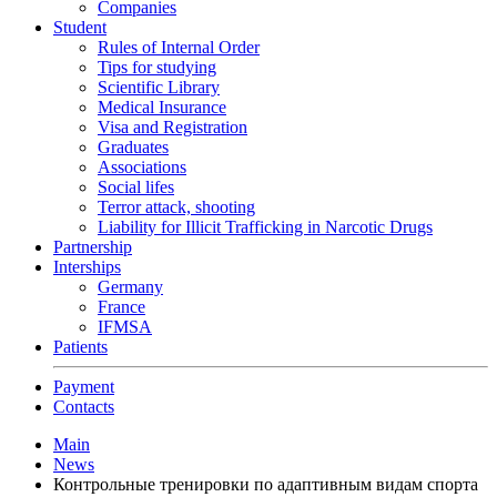
Companies
Student
Rules of Internal Order
Tips for studying
Scientific Library
Medical Insurance
Visa and Registration
Graduates
Associations
Social lifes
Terror attack, shooting
Liability for Illicit Trafficking in Narcotic Drugs
Partnership
Interships
Germany
France
IFMSA
Patients
Payment
Contacts
Main
News
Контрольные тренировки по адаптивным видам спорта