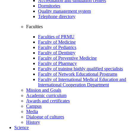
Accreditation and simulation centers
Dormitories
Quality management system
Telephone directory
Faculties
Faculties of PRMU
Faculty of Medicine
Faculty of Pediatrics
Faculty of Dentistry
Faculty of Preventive Medicine
Faculty of Pharmacy
Faculty of training highly qualified specialists
Faculty of Network Educational Programs
Faculty of International Medical Education and
International Cooperation Department
Mission and Goals
Academic curriculum
Awards and certificates
Campus
Media
Dialogue of cultures
History
Science