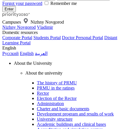
Forgot your password
Remember me
Campuses
Nizhny Novgorod
Nizhny Novgorod
Vladimir
Domestic resources
Corporate Portal
Students Portal
Doctor Personal Portal
Distant
Learning Portal
English
Русский
English
العربية
About the University
About the university
The history of PRMU
PRMU in the ratings
Rector
Election of the Rector
Administration
Charter and basic documents
Development program and results of work
University structure
Academic buildings and clinical bases