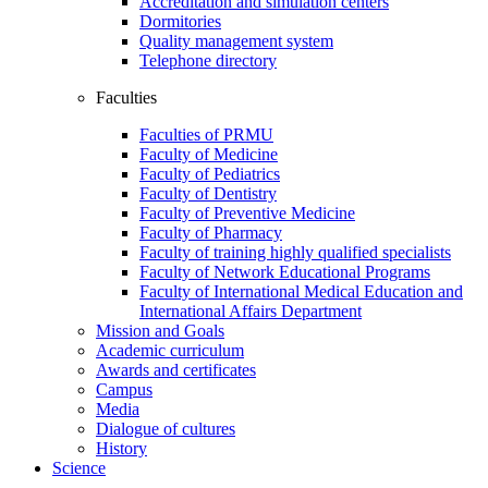
Accreditation and simulation centers
Dormitories
Quality management system
Telephone directory
Faculties
Faculties of PRMU
Faculty of Medicine
Faculty of Pediatrics
Faculty of Dentistry
Faculty of Preventive Medicine
Faculty of Pharmacy
Faculty of training highly qualified specialists
Faculty of Network Educational Programs
Faculty of International Medical Education and
International Affairs Department
Mission and Goals
Academic curriculum
Awards and certificates
Campus
Media
Dialogue of cultures
History
Science