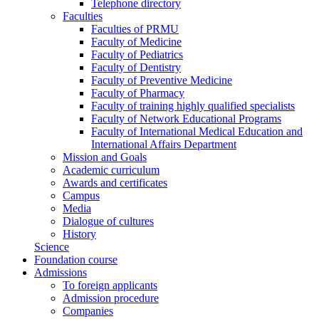
Telephone directory
Faculties
Faculties of PRMU
Faculty of Medicine
Faculty of Pediatrics
Faculty of Dentistry
Faculty of Preventive Medicine
Faculty of Pharmacy
Faculty of training highly qualified specialists
Faculty of Network Educational Programs
Faculty of International Medical Education and
International Affairs Department
Mission and Goals
Academic curriculum
Awards and certificates
Campus
Media
Dialogue of cultures
History
Science
Foundation course
Admissions
To foreign applicants
Admission procedure
Companies