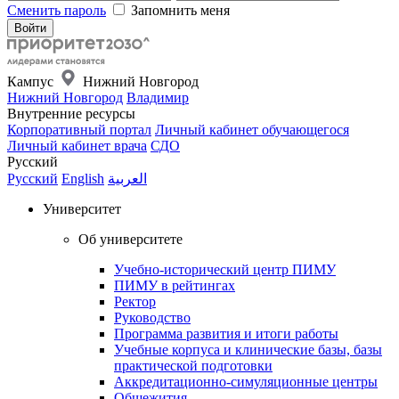
Сменить пароль
Запомнить меня
Кампус
Нижний Новгород
Нижний Новгород
Владимир
Внутренние ресурсы
Корпоративный портал
Личный кабинет обучающегося
Личный кабинет врача
СДО
Русский
Русский
English
العربية
Университет
Об университете
Учебно-исторический центр ПИМУ
ПИМУ в рейтингах
Ректор
Руководство
Программа развития и итоги работы
Учебные корпуса и клинические базы, базы
практической подготовки
Аккредитационно-симуляционные центры
Общежития