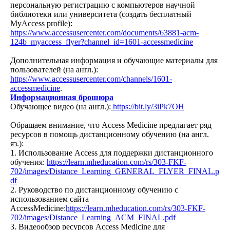
персональную регистрацию с компьютеров научной
библиотеки или университета (создать бесплатный
MyAccess profile):
https://www.accessusercenter.com/documents/63881-acm-
124b_myaccess_flyer?channel_id=1601-accessmedicine
Дополнительная информация и обучающие материалы для
пользователей (на англ.):
https://www.accessusercenter.com/channels/1601-
accessmedicine
.
Информационная брошюра
Обучающее видео (на англ.):
https://bit.ly/3iPk7OH
Обращаем внимание, что Access Medicine предлагает ряд
ресурсов в помощь дистанционному обучению (на англ.
яз.):
1. Использование Access для поддержки дистанционного
обучения:
https://learn.mheducation.com/rs/303-FKF-
702/images/Distance_Learning_GENERAL_FLYER_FINAL.p
df
2. Руководство по дистанционному обучению с
использованием сайта
AccessMedicine:
https://learn.mheducation.com/rs/303-FKF-
702/images/Distance_Learning_ACM_FINAL.pdf
3. Видеообзор ресурсов Access Medicine для