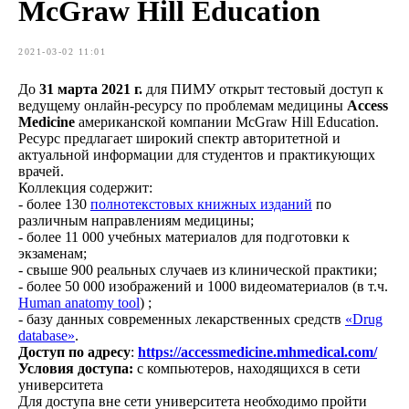
McGraw Hill Education
2021-03-02 11:01
До
31 марта 2021 г.
для ПИМУ открыт тестовый доступ к
ведущему онлайн-ресурсу по проблемам медицины
Access
Medicine
американской компании McGraw Hill Education.
Ресурс предлагает широкий спектр авторитетной и
актуальной информации для студентов и практикующих
врачей.
Коллекция содержит:
- более 130
полнотекстовых книжных изданий
по
различным направлениям медицины;
- более 11 000 учебных материалов для подготовки к
экзаменам;
- свыше 900 реальных случаев из клинической практики;
- более 50 000 изображений и
1000 видеоматериалов (в т.ч.
Human anatomy tool
)
;
- базу данных современных лекарственных средств
«Drug
database»
.
Доступ по адресу
:
https://accessmedicine.mhmedical.com/
Условия доступа:
с компьютеров, находящихся в сети
университета
Для доступа вне сети университета необходимо пройти