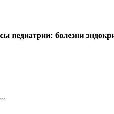
ы педиатрии: болезни эндокри
ова