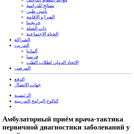
نصائح للدراسة
تأمين طبي
الفيزا و الاقامة
خريجينا
ذات الصلة
الحياة الاجتماعية
الشراكة
التدريب
ألمانيا
فرنسا
الاتحاد الدولي لطلاب الطب
المرضى
الدفع
جهات الاتصال
الرئيسية
كتالوج البرامج التدريبية
Амбулаторный приём врача-тактика
первичной диагностики заболеваний у