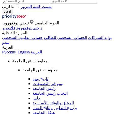
نسيت كلمة المرور
تذكرني
الحرم الجامعي
نيجني نوفغورود
نيجني نوفغورود
فلاديمير
الموارد الداخلية
بوابة الشركات
الحساب الشخصي للطالب
حساب الطبيب الشخصي
سدو
العربية
العربية
English
Русский
معلومات عن الجامعة
معلومات عن الجامعة
تاريخ بيمو
بيمو في التصنيفات
رئيس الجامعة
انتخاب رئيس الجامعة
دليل
الميثاق والوثائق الأساسية
برنامج التطوير ونتائج العمل
هيكل الجامعة