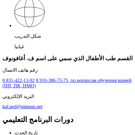
شكل التدريب
غيابيا
القسم طب الأطفال الذي سمي على اسم ف. أغافونوف
رقم هاتف الاتصال
8 831-422-13-92
8 910-386-73-75, по вопросам обучения врачей
(ПП, ПК, НМО)
البريد الإلكتروني
kaf.ped@pimunn.net
دورات البرنامج التعليمي
تاريخ الحدث