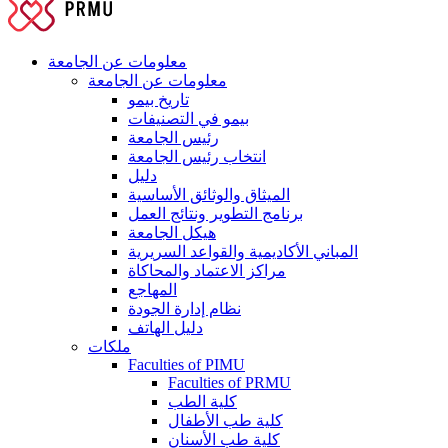
معلومات عن الجامعة
معلومات عن الجامعة
تاريخ بيمو
بيمو في التصنيفات
رئيس الجامعة
انتخاب رئيس الجامعة
دليل
الميثاق والوثائق الأساسية
برنامج التطوير ونتائج العمل
هيكل الجامعة
المباني الأكاديمية والقواعد السريرية
مراكز الاعتماد والمحاكاة
المهاجع
نظام إدارة الجودة
دليل الهاتف
ملكات
Faculties of PIMU
Faculties of PRMU
كلية الطب
كلية طب الأطفال
كلية طب الأسنان