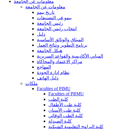
معلومات عن الجامعة
معلومات عن الجامعة
تاريخ بيمو
بيمو في التصنيفات
رئيس الجامعة
انتخاب رئيس الجامعة
دليل
الميثاق والوثائق الأساسية
برنامج التطوير ونتائج العمل
هيكل الجامعة
المباني الأكاديمية والقواعد السريرية
مراكز الاعتماد والمحاكاة
المهاجع
نظام إدارة الجودة
دليل الهاتف
ملكات
Faculties of PIMU
Faculties of PRMU
كلية الطب
كلية طب الأطفال
كلية طب الأسنان
كلية الطب الوقائي
كلية الصيدلة
كلية البرامج التعليمية الشبكية