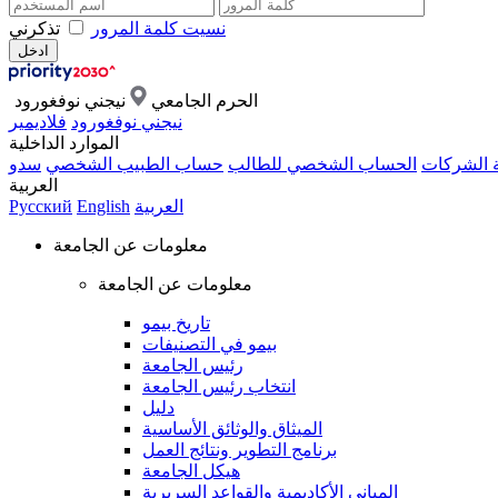
نسيت كلمة المرور
تذكرني
الحرم الجامعي
نيجني نوفغورود
نيجني نوفغورود
فلاديمير
الموارد الداخلية
ة الشركات
الحساب الشخصي للطالب
حساب الطبيب الشخصي
سدو
العربية
العربية
English
Русский
معلومات عن الجامعة
معلومات عن الجامعة
تاريخ بيمو
بيمو في التصنيفات
رئيس الجامعة
انتخاب رئيس الجامعة
دليل
الميثاق والوثائق الأساسية
برنامج التطوير ونتائج العمل
هيكل الجامعة
المباني الأكاديمية والقواعد السريرية