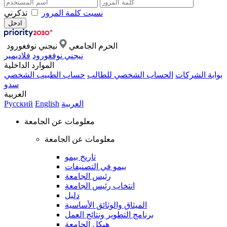
نسيت كلمة المرور
تذكرني
الحرم الجامعي
نيجني نوفغورود
نيجني نوفغورود
فلاديمير
الموارد الداخلية
بوابة الشركات
الحساب الشخصي للطالب
حساب الطبيب الشخصي
سدو
العربية
العربية
English
Русский
معلومات عن الجامعة
معلومات عن الجامعة
تاريخ بيمو
بيمو في التصنيفات
رئيس الجامعة
انتخاب رئيس الجامعة
دليل
الميثاق والوثائق الأساسية
برنامج التطوير ونتائج العمل
هيكل الجامعة