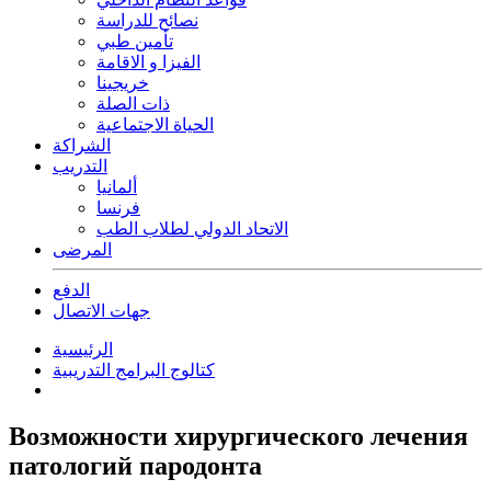
نصائح للدراسة
تأمين طبي
الفيزا و الاقامة
خريجينا
ذات الصلة
الحياة الاجتماعية
الشراكة
التدريب
ألمانيا
فرنسا
الاتحاد الدولي لطلاب الطب
المرضى
الدفع
جهات الاتصال
الرئيسية
كتالوج البرامج التدريبية
Возможности хирургического лечения
патологий пародонта