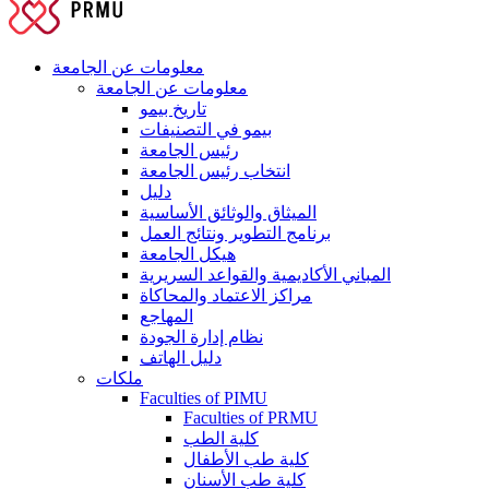
معلومات عن الجامعة
معلومات عن الجامعة
تاريخ بيمو
بيمو في التصنيفات
رئيس الجامعة
انتخاب رئيس الجامعة
دليل
الميثاق والوثائق الأساسية
برنامج التطوير ونتائج العمل
هيكل الجامعة
المباني الأكاديمية والقواعد السريرية
مراكز الاعتماد والمحاكاة
المهاجع
نظام إدارة الجودة
دليل الهاتف
ملكات
Faculties of PIMU
Faculties of PRMU
كلية الطب
كلية طب الأطفال
كلية طب الأسنان