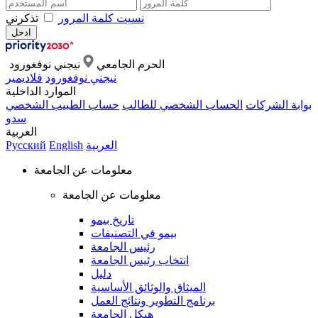
نسيت كلمة المرور
تذكرني
الحرم الجامعي
نيجني نوفغورود
نيجني نوفغورود
فلاديمير
الموارد الداخلية
بوابة الشركات
الحساب الشخصي للطالب
حساب الطبيب الشخصي
سدو
العربية
العربية
English
Русский
معلومات عن الجامعة
معلومات عن الجامعة
تاريخ بيمو
بيمو في التصنيفات
رئيس الجامعة
انتخاب رئيس الجامعة
دليل
الميثاق والوثائق الأساسية
برنامج التطوير ونتائج العمل
هيكل الجامعة