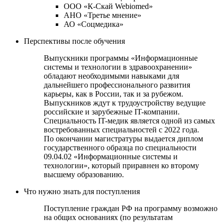
ООО «К-Скай Webiomed»
АНО «Третье мнение»
АО «Соцмедика»
Перспективы после обучения
Выпускники программы «Информационные
системы и технологии в здравоохранении»
обладают необходимыми навыками для
дальнейшего профессионального развития
карьеры, как в России, так и за рубежом.
Выпускников ждут к трудоустройству ведущие
российские и зарубежные IT-компании.
Специальность IT-медик является одной из самых
востребованных специальностей с 2022 года.
По окончании магистратуры выдается диплом
государственного образца по специальности
09.04.02 «Информационные системы и
технологии», который приравнен ко второму
высшему образованию.
Что нужно знать для поступления
Поступление граждан РФ на программу возможно
на общих основаниях (по результатам