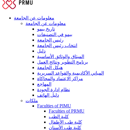
معلومات عن الجامعة
معلومات عن الجامعة
تاريخ بيمو
بيمو في التصنيفات
رئيس الجامعة
انتخاب رئيس الجامعة
دليل
الميثاق والوثائق الأساسية
برنامج التطوير ونتائج العمل
هيكل الجامعة
المباني الأكاديمية والقواعد السريرية
مراكز الاعتماد والمحاكاة
المهاجع
نظام إدارة الجودة
دليل الهاتف
ملكات
Faculties of PIMU
Faculties of PRMU
كلية الطب
كلية طب الأطفال
كلية طب الأسنان