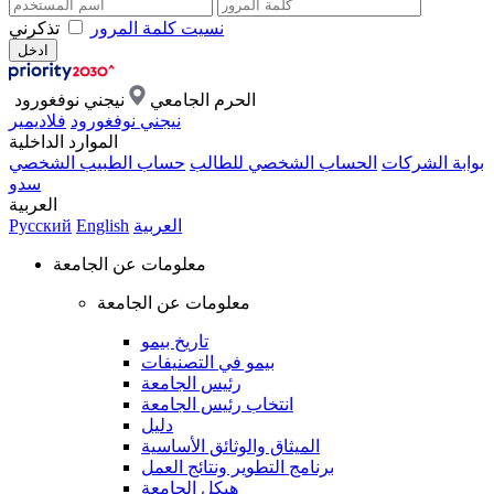
نسيت كلمة المرور
تذكرني
الحرم الجامعي
نيجني نوفغورود
نيجني نوفغورود
فلاديمير
الموارد الداخلية
بوابة الشركات
الحساب الشخصي للطالب
حساب الطبيب الشخصي
سدو
العربية
العربية
English
Русский
معلومات عن الجامعة
معلومات عن الجامعة
تاريخ بيمو
بيمو في التصنيفات
رئيس الجامعة
انتخاب رئيس الجامعة
دليل
الميثاق والوثائق الأساسية
برنامج التطوير ونتائج العمل
هيكل الجامعة