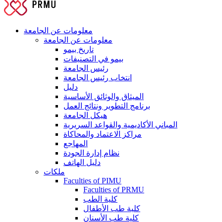
معلومات عن الجامعة
معلومات عن الجامعة
تاريخ بيمو
بيمو في التصنيفات
رئيس الجامعة
انتخاب رئيس الجامعة
دليل
الميثاق والوثائق الأساسية
برنامج التطوير ونتائج العمل
هيكل الجامعة
المباني الأكاديمية والقواعد السريرية
مراكز الاعتماد والمحاكاة
المهاجع
نظام إدارة الجودة
دليل الهاتف
ملكات
Faculties of PIMU
Faculties of PRMU
كلية الطب
كلية طب الأطفال
كلية طب الأسنان