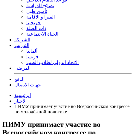
نصائح للدراسة
تأمين طبي
الفيزا و الاقامة
خريجينا
ذات الصلة
الحياة الاجتماعية
الشراكة
التدريب
ألمانيا
فرنسا
الاتحاد الدولي لطلاب الطب
المرضى
الدفع
جهات الاتصال
الرئيسية
الأخبار
ПИМУ принимает участие во Всероссийском конгрессе
по молодёжной политике
ПИМУ принимает участие во
Всероссийском конгрессе по