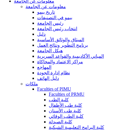
معلومات عن الجامعة
معلومات عن الجامعة
تاريخ بيمو
بيمو في التصنيفات
رئيس الجامعة
انتخاب رئيس الجامعة
دليل
الميثاق والوثائق الأساسية
برنامج التطوير ونتائج العمل
هيكل الجامعة
المباني الأكاديمية والقواعد السريرية
مراكز الاعتماد والمحاكاة
المهاجع
نظام إدارة الجودة
دليل الهاتف
ملكات
Faculties of PIMU
Faculties of PRMU
كلية الطب
كلية طب الأطفال
كلية طب الأسنان
كلية الطب الوقائي
كلية الصيدلة
كلية البرامج التعليمية الشبكية