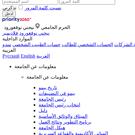
نسيت كلمة المرور
تذكرني
الحرم الجامعي
نيجني نوفغورود
نيجني نوفغورود
فلاديمير
الموارد الداخلية
ة الشركات
الحساب الشخصي للطالب
حساب الطبيب الشخصي
سدو
العربية
العربية
English
Русский
معلومات عن الجامعة
معلومات عن الجامعة
تاريخ بيمو
بيمو في التصنيفات
رئيس الجامعة
انتخاب رئيس الجامعة
دليل
الميثاق والوثائق الأساسية
برنامج التطوير ونتائج العمل
هيكل الجامعة
المباني الأكاديمية والقواعد السريرية