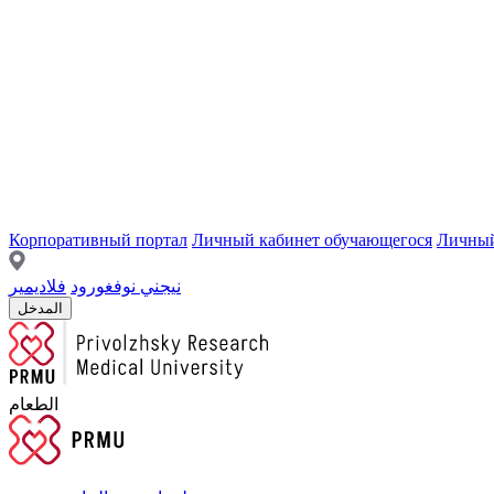
Корпоративный портал
Личный кабинет обучающегося
Личный
نيجني نوفغورود
فلاديمير
المدخل
الطعام