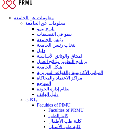
معلومات عن الجامعة
معلومات عن الجامعة
تاريخ بيمو
بيمو في التصنيفات
رئيس الجامعة
انتخاب رئيس الجامعة
دليل
الميثاق والوثائق الأساسية
برنامج التطوير ونتائج العمل
هيكل الجامعة
المباني الأكاديمية والقواعد السريرية
مراكز الاعتماد والمحاكاة
المهاجع
نظام إدارة الجودة
دليل الهاتف
ملكات
Faculties of PIMU
Faculties of PRMU
كلية الطب
كلية طب الأطفال
كلية طب الأسنان