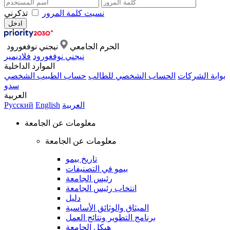
نسيت كلمة المرور
تذكرني
الحرم الجامعي
نيجني نوفغورود
نيجني نوفغورود
فلاديمير
الموارد الداخلية
بوابة الشركات
الحساب الشخصي للطالب
حساب الطبيب الشخصي
سدو
العربية
العربية
English
Русский
معلومات عن الجامعة
معلومات عن الجامعة
تاريخ بيمو
بيمو في التصنيفات
رئيس الجامعة
انتخاب رئيس الجامعة
دليل
الميثاق والوثائق الأساسية
برنامج التطوير ونتائج العمل
هيكل الجامعة