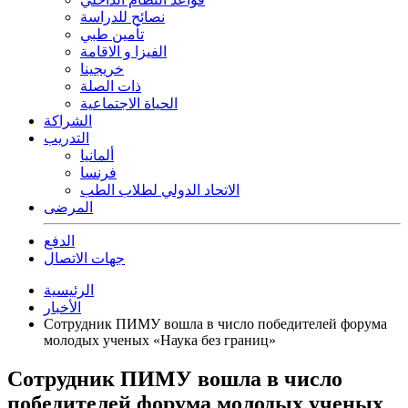
نصائح للدراسة
تأمين طبي
الفيزا و الاقامة
خريجينا
ذات الصلة
الحياة الاجتماعية
الشراكة
التدريب
ألمانيا
فرنسا
الاتحاد الدولي لطلاب الطب
المرضى
الدفع
جهات الاتصال
الرئيسية
الأخبار
Сотрудник ПИМУ вошла в число победителей форума
молодых ученых «Наука без границ»
Сотрудник ПИМУ вошла в число
победителей форума молодых ученых