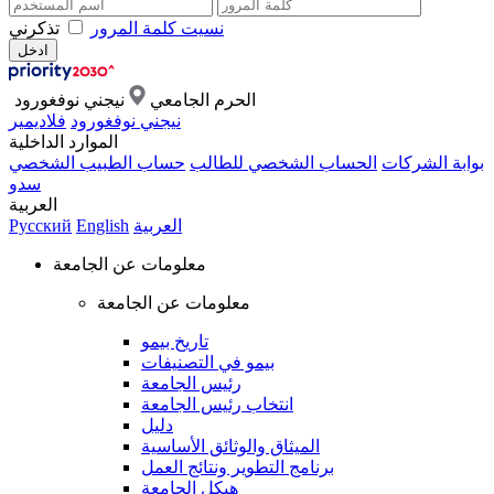
نسيت كلمة المرور
تذكرني
الحرم الجامعي
نيجني نوفغورود
نيجني نوفغورود
فلاديمير
الموارد الداخلية
بوابة الشركات
الحساب الشخصي للطالب
حساب الطبيب الشخصي
سدو
العربية
العربية
English
Русский
معلومات عن الجامعة
معلومات عن الجامعة
تاريخ بيمو
بيمو في التصنيفات
رئيس الجامعة
انتخاب رئيس الجامعة
دليل
الميثاق والوثائق الأساسية
برنامج التطوير ونتائج العمل
هيكل الجامعة