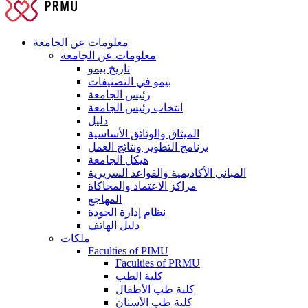
معلومات عن الجامعة
معلومات عن الجامعة
تاريخ بيمو
بيمو في التصنيفات
رئيس الجامعة
انتخاب رئيس الجامعة
دليل
الميثاق والوثائق الأساسية
برنامج التطوير ونتائج العمل
هيكل الجامعة
المباني الأكاديمية والقواعد السريرية
مراكز الاعتماد والمحاكاة
المهاجع
نظام إدارة الجودة
دليل الهاتف
ملكات
Faculties of PIMU
Faculties of PRMU
كلية الطب
كلية طب الأطفال
كلية طب الأسنان