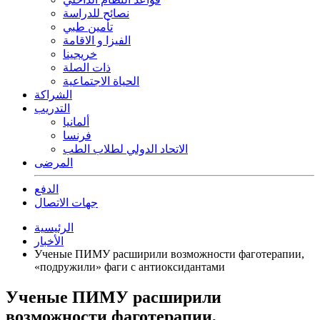
نصائح للدراسة
تأمين طبي
الفيزا و الاقامة
خريجينا
ذات الصلة
الحياة الاجتماعية
الشراكة
التدريب
ألمانيا
فرنسا
الاتحاد الدولي لطلاب الطب
المرضى
الدفع
جهات الاتصال
الرئيسية
الأخبار
Ученые ПИМУ расширили возможности фаготерапии,
«подружили» фаги с антиоксидантами
Ученые ПИМУ расширили
возможности фаготерапии,