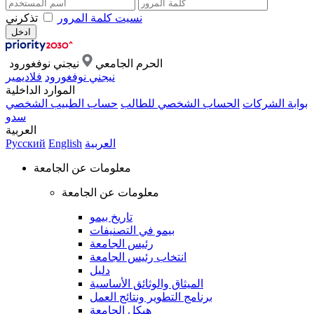
نسيت كلمة المرور
تذكرني
الحرم الجامعي
نيجني نوفغورود
نيجني نوفغورود
فلاديمير
الموارد الداخلية
بوابة الشركات
الحساب الشخصي للطالب
حساب الطبيب الشخصي
سدو
العربية
العربية
English
Русский
معلومات عن الجامعة
معلومات عن الجامعة
تاريخ بيمو
بيمو في التصنيفات
رئيس الجامعة
انتخاب رئيس الجامعة
دليل
الميثاق والوثائق الأساسية
برنامج التطوير ونتائج العمل
هيكل الجامعة