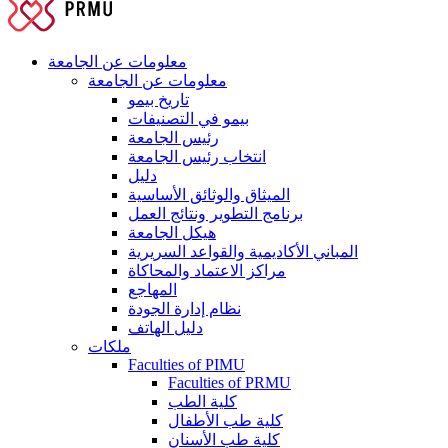
معلومات عن الجامعة
معلومات عن الجامعة
تاريخ بيمو
بيمو في التصنيفات
رئيس الجامعة
انتخاب رئيس الجامعة
دليل
الميثاق والوثائق الأساسية
برنامج التطوير ونتائج العمل
هيكل الجامعة
المباني الأكاديمية والقواعد السريرية
مراكز الاعتماد والمحاكاة
المهاجع
نظام إدارة الجودة
دليل الهاتف
ملكات
Faculties of PIMU
Faculties of PRMU
كلية الطب
كلية طب الأطفال
كلية طب الأسنان