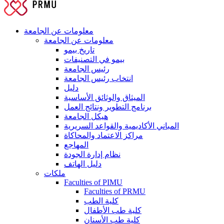
معلومات عن الجامعة
معلومات عن الجامعة
تاريخ بيمو
بيمو في التصنيفات
رئيس الجامعة
انتخاب رئيس الجامعة
دليل
الميثاق والوثائق الأساسية
برنامج التطوير ونتائج العمل
هيكل الجامعة
المباني الأكاديمية والقواعد السريرية
مراكز الاعتماد والمحاكاة
المهاجع
نظام إدارة الجودة
دليل الهاتف
ملكات
Faculties of PIMU
Faculties of PRMU
كلية الطب
كلية طب الأطفال
كلية طب الأسنان