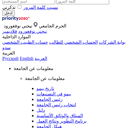
نسيت كلمة المرور
تذكرني
الحرم الجامعي
نيجني نوفغورود
نيجني نوفغورود
فلاديمير
الموارد الداخلية
بوابة الشركات
الحساب الشخصي للطالب
حساب الطبيب الشخصي
سدو
العربية
العربية
English
Русский
معلومات عن الجامعة
معلومات عن الجامعة
تاريخ بيمو
بيمو في التصنيفات
رئيس الجامعة
انتخاب رئيس الجامعة
دليل
الميثاق والوثائق الأساسية
برنامج التطوير ونتائج العمل
هيكل الجامعة