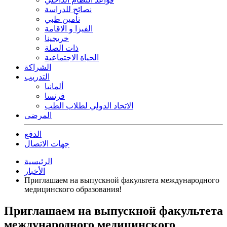
نصائح للدراسة
تأمين طبي
الفيزا و الاقامة
خريجينا
ذات الصلة
الحياة الاجتماعية
الشراكة
التدريب
ألمانيا
فرنسا
الاتحاد الدولي لطلاب الطب
المرضى
الدفع
جهات الاتصال
الرئيسية
الأخبار
Приглашаем на выпускной факультета международного
медицинского образования!
Приглашаем на выпускной факультета
международного медицинского