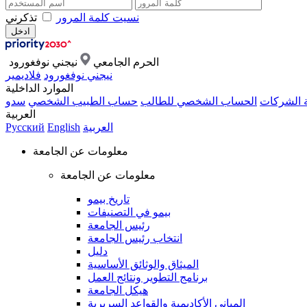
نسيت كلمة المرور
تذكرني
الحرم الجامعي
نيجني نوفغورود
نيجني نوفغورود
فلاديمير
الموارد الداخلية
ة الشركات
الحساب الشخصي للطالب
حساب الطبيب الشخصي
سدو
العربية
العربية
English
Русский
معلومات عن الجامعة
معلومات عن الجامعة
تاريخ بيمو
بيمو في التصنيفات
رئيس الجامعة
انتخاب رئيس الجامعة
دليل
الميثاق والوثائق الأساسية
برنامج التطوير ونتائج العمل
هيكل الجامعة
المباني الأكاديمية والقواعد السريرية