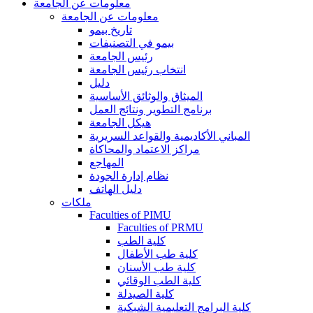
معلومات عن الجامعة
معلومات عن الجامعة
تاريخ بيمو
بيمو في التصنيفات
رئيس الجامعة
انتخاب رئيس الجامعة
دليل
الميثاق والوثائق الأساسية
برنامج التطوير ونتائج العمل
هيكل الجامعة
المباني الأكاديمية والقواعد السريرية
مراكز الاعتماد والمحاكاة
المهاجع
نظام إدارة الجودة
دليل الهاتف
ملكات
Faculties of PIMU
Faculties of PRMU
كلية الطب
كلية طب الأطفال
كلية طب الأسنان
كلية الطب الوقائي
كلية الصيدلة
كلية البرامج التعليمية الشبكية