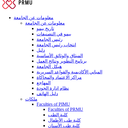
معلومات عن الجامعة
معلومات عن الجامعة
تاريخ بيمو
بيمو في التصنيفات
رئيس الجامعة
انتخاب رئيس الجامعة
دليل
الميثاق والوثائق الأساسية
برنامج التطوير ونتائج العمل
هيكل الجامعة
المباني الأكاديمية والقواعد السريرية
مراكز الاعتماد والمحاكاة
المهاجع
نظام إدارة الجودة
دليل الهاتف
ملكات
Faculties of PIMU
Faculties of PRMU
كلية الطب
كلية طب الأطفال
كلية طب الأسنان