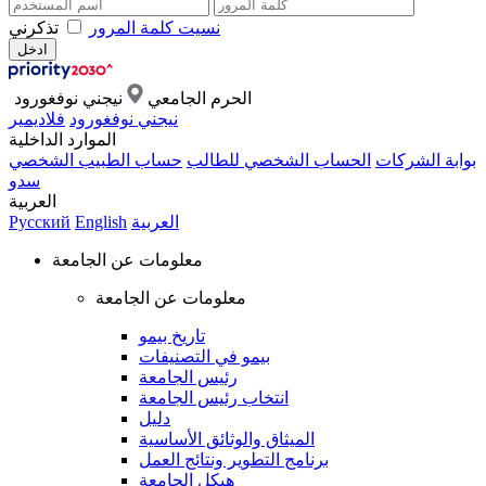
نسيت كلمة المرور
تذكرني
الحرم الجامعي
نيجني نوفغورود
نيجني نوفغورود
فلاديمير
الموارد الداخلية
بوابة الشركات
الحساب الشخصي للطالب
حساب الطبيب الشخصي
سدو
العربية
العربية
English
Русский
معلومات عن الجامعة
معلومات عن الجامعة
تاريخ بيمو
بيمو في التصنيفات
رئيس الجامعة
انتخاب رئيس الجامعة
دليل
الميثاق والوثائق الأساسية
برنامج التطوير ونتائج العمل
هيكل الجامعة