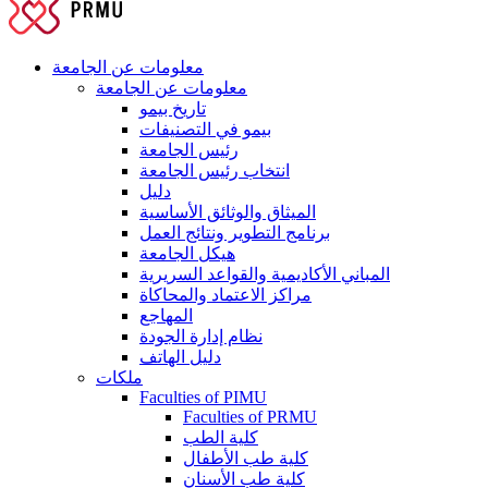
معلومات عن الجامعة
معلومات عن الجامعة
تاريخ بيمو
بيمو في التصنيفات
رئيس الجامعة
انتخاب رئيس الجامعة
دليل
الميثاق والوثائق الأساسية
برنامج التطوير ونتائج العمل
هيكل الجامعة
المباني الأكاديمية والقواعد السريرية
مراكز الاعتماد والمحاكاة
المهاجع
نظام إدارة الجودة
دليل الهاتف
ملكات
Faculties of PIMU
Faculties of PRMU
كلية الطب
كلية طب الأطفال
كلية طب الأسنان