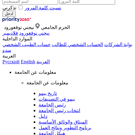
نسيت كلمة المرور
تذكرني
الحرم الجامعي
نيجني نوفغورود
نيجني نوفغورود
فلاديمير
الموارد الداخلية
بوابة الشركات
الحساب الشخصي للطالب
حساب الطبيب الشخصي
سدو
العربية
العربية
English
Русский
معلومات عن الجامعة
معلومات عن الجامعة
تاريخ بيمو
بيمو في التصنيفات
رئيس الجامعة
انتخاب رئيس الجامعة
دليل
الميثاق والوثائق الأساسية
برنامج التطوير ونتائج العمل
هيكل الجامعة