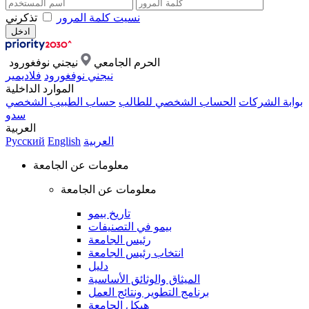
نسيت كلمة المرور
تذكرني
الحرم الجامعي
نيجني نوفغورود
نيجني نوفغورود
فلاديمير
الموارد الداخلية
بوابة الشركات
الحساب الشخصي للطالب
حساب الطبيب الشخصي
سدو
العربية
العربية
English
Русский
معلومات عن الجامعة
معلومات عن الجامعة
تاريخ بيمو
بيمو في التصنيفات
رئيس الجامعة
انتخاب رئيس الجامعة
دليل
الميثاق والوثائق الأساسية
برنامج التطوير ونتائج العمل
هيكل الجامعة