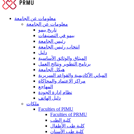
معلومات عن الجامعة
معلومات عن الجامعة
تاريخ بيمو
بيمو في التصنيفات
رئيس الجامعة
انتخاب رئيس الجامعة
دليل
الميثاق والوثائق الأساسية
برنامج التطوير ونتائج العمل
هيكل الجامعة
المباني الأكاديمية والقواعد السريرية
مراكز الاعتماد والمحاكاة
المهاجع
نظام إدارة الجودة
دليل الهاتف
ملكات
Faculties of PIMU
Faculties of PRMU
كلية الطب
كلية طب الأطفال
كلية طب الأسنان