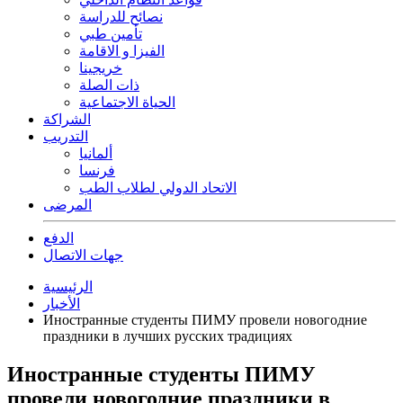
نصائح للدراسة
تأمين طبي
الفيزا و الاقامة
خريجينا
ذات الصلة
الحياة الاجتماعية
الشراكة
التدريب
ألمانيا
فرنسا
الاتحاد الدولي لطلاب الطب
المرضى
الدفع
جهات الاتصال
الرئيسية
الأخبار
Иностранные студенты ПИМУ провели новогодние
праздники в лучших русских традициях
Иностранные студенты ПИМУ
провели новогодние праздники в