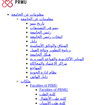
معلومات عن الجامعة
معلومات عن الجامعة
تاريخ بيمو
بيمو في التصنيفات
رئيس الجامعة
انتخاب رئيس الجامعة
دليل
الميثاق والوثائق الأساسية
برنامج التطوير ونتائج العمل
هيكل الجامعة
المباني الأكاديمية والقواعد السريرية
مراكز الاعتماد والمحاكاة
المهاجع
نظام إدارة الجودة
دليل الهاتف
ملكات
Faculties of PIMU
Faculties of PRMU
كلية الطب
كلية طب الأطفال
كلية طب الأسنان