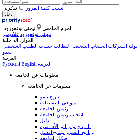
نسيت كلمة المرور
تذكرني
الحرم الجامعي
نيجني نوفغورود
نيجني نوفغورود
فلاديمير
الموارد الداخلية
بوابة الشركات
الحساب الشخصي للطالب
حساب الطبيب الشخصي
سدو
العربية
العربية
English
Русский
معلومات عن الجامعة
معلومات عن الجامعة
تاريخ بيمو
بيمو في التصنيفات
رئيس الجامعة
انتخاب رئيس الجامعة
دليل
الميثاق والوثائق الأساسية
برنامج التطوير ونتائج العمل
هيكل الجامعة