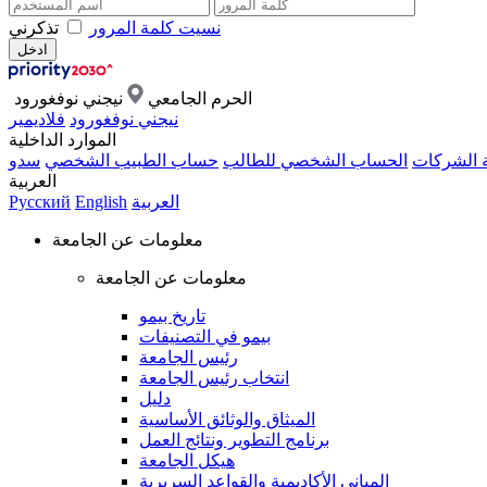
نسيت كلمة المرور
تذكرني
الحرم الجامعي
نيجني نوفغورود
نيجني نوفغورود
فلاديمير
الموارد الداخلية
ة الشركات
الحساب الشخصي للطالب
حساب الطبيب الشخصي
سدو
العربية
العربية
English
Русский
معلومات عن الجامعة
معلومات عن الجامعة
تاريخ بيمو
بيمو في التصنيفات
رئيس الجامعة
انتخاب رئيس الجامعة
دليل
الميثاق والوثائق الأساسية
برنامج التطوير ونتائج العمل
هيكل الجامعة
المباني الأكاديمية والقواعد السريرية