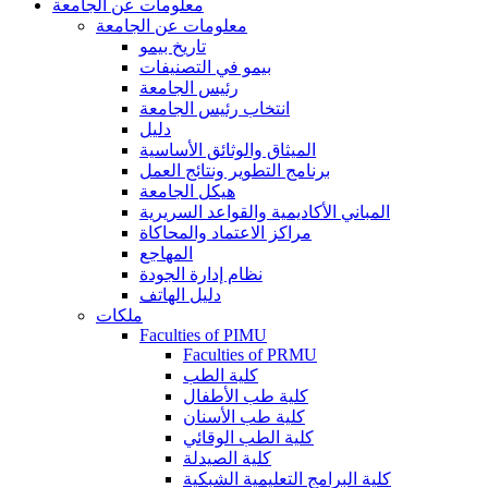
معلومات عن الجامعة
معلومات عن الجامعة
تاريخ بيمو
بيمو في التصنيفات
رئيس الجامعة
انتخاب رئيس الجامعة
دليل
الميثاق والوثائق الأساسية
برنامج التطوير ونتائج العمل
هيكل الجامعة
المباني الأكاديمية والقواعد السريرية
مراكز الاعتماد والمحاكاة
المهاجع
نظام إدارة الجودة
دليل الهاتف
ملكات
Faculties of PIMU
Faculties of PRMU
كلية الطب
كلية طب الأطفال
كلية طب الأسنان
كلية الطب الوقائي
كلية الصيدلة
كلية البرامج التعليمية الشبكية