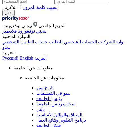
نسيت كلمة المرور
تذكرني
الحرم الجامعي
نيجني نوفغورود
نيجني نوفغورود
فلاديمير
الموارد الداخلية
بوابة الشركات
الحساب الشخصي للطالب
حساب الطبيب الشخصي
سدو
العربية
العربية
English
Русский
معلومات عن الجامعة
معلومات عن الجامعة
تاريخ بيمو
بيمو في التصنيفات
رئيس الجامعة
انتخاب رئيس الجامعة
دليل
الميثاق والوثائق الأساسية
برنامج التطوير ونتائج العمل
هيكل الجامعة