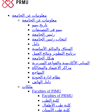
معلومات عن الجامعة
معلومات عن الجامعة
تاريخ بيمو
بيمو في التصنيفات
رئيس الجامعة
انتخاب رئيس الجامعة
دليل
الميثاق والوثائق الأساسية
برنامج التطوير ونتائج العمل
هيكل الجامعة
المباني الأكاديمية والقواعد السريرية
مراكز الاعتماد والمحاكاة
المهاجع
نظام إدارة الجودة
دليل الهاتف
ملكات
Faculties of PIMU
Faculties of PRMU
كلية الطب
كلية طب الأطفال
كلية طب الأسنان