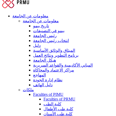
معلومات عن الجامعة
معلومات عن الجامعة
تاريخ بيمو
بيمو في التصنيفات
رئيس الجامعة
انتخاب رئيس الجامعة
دليل
الميثاق والوثائق الأساسية
برنامج التطوير ونتائج العمل
هيكل الجامعة
المباني الأكاديمية والقواعد السريرية
مراكز الاعتماد والمحاكاة
المهاجع
نظام إدارة الجودة
دليل الهاتف
ملكات
Faculties of PIMU
Faculties of PRMU
كلية الطب
كلية طب الأطفال
كلية طب الأسنان