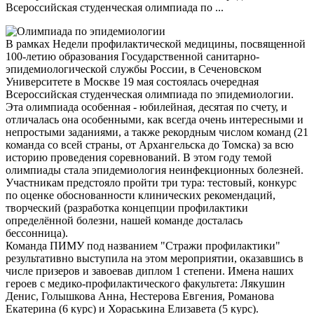
Всероссийская студенческая олимпиада по ...
В рамках Недели профилактической медицины, посвященной
100-летию образования Государственной санитарно-
эпидемиологической службы России, в Сеченовском
Университете в Москве 19 мая состоялась очередная
Всероссийская студенческая олимпиада по эпидемиологии.
Эта олимпиада особенная - юбилейная, десятая по счету, и
отличалась она особенными, как всегда очень интересными и
непростыми заданиями, а также рекордным числом команд (21
команда со всей страны, от Архангельска до Томска) за всю
историю проведения соревнований. В этом году темой
олимпиады стала эпидемиология неинфекционных болезней.
Участникам предстояло пройти три тура: тестовый, конкурс
по оценке обоснованности клинических рекомендаций,
творческий (разработка концепции профилактики
определённой болезни, нашей команде досталась
бессонница).
Команда ПИМУ под названием "Стражи профилактики"
результативно выступила на этом мероприятии, оказавшись в
числе призеров и завоевав диплом 1 степени. Имена наших
героев с медико-профилактического факультета: Лякушин
Денис, Голышкова Анна, Нестерова Евгения, Романова
Екатерина (6 курс) и Хораськина Елизавета (5 курс).