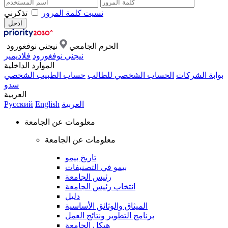
نسيت كلمة المرور
تذكرني
الحرم الجامعي
نيجني نوفغورود
نيجني نوفغورود
فلاديمير
الموارد الداخلية
بوابة الشركات
الحساب الشخصي للطالب
حساب الطبيب الشخصي
سدو
العربية
العربية
English
Русский
معلومات عن الجامعة
معلومات عن الجامعة
تاريخ بيمو
بيمو في التصنيفات
رئيس الجامعة
انتخاب رئيس الجامعة
دليل
الميثاق والوثائق الأساسية
برنامج التطوير ونتائج العمل
هيكل الجامعة