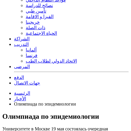
نصائح للدراسة
تأمين طبي
الفيزا و الاقامة
خريجينا
ذات الصلة
الحياة الاجتماعية
الشراكة
التدريب
ألمانيا
فرنسا
الاتحاد الدولي لطلاب الطب
المرضى
الدفع
جهات الاتصال
الرئيسية
الأخبار
Олимпиада по эпидемиологии
Олимпиада по эпидемиологии
Университете в Москве 19 мая состоялась очередная