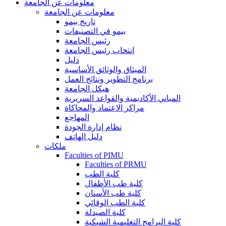
معلومات عن الجامعة
معلومات عن الجامعة
تاريخ بيمو
بيمو في التصنيفات
رئيس الجامعة
انتخاب رئيس الجامعة
دليل
الميثاق والوثائق الأساسية
برنامج التطوير ونتائج العمل
هيكل الجامعة
المباني الأكاديمية والقواعد السريرية
مراكز الاعتماد والمحاكاة
المهاجع
نظام إدارة الجودة
دليل الهاتف
ملكات
Faculties of PIMU
Faculties of PRMU
كلية الطب
كلية طب الأطفال
كلية طب الأسنان
كلية الطب الوقائي
كلية الصيدلة
كلية البرامج التعليمية الشبكية