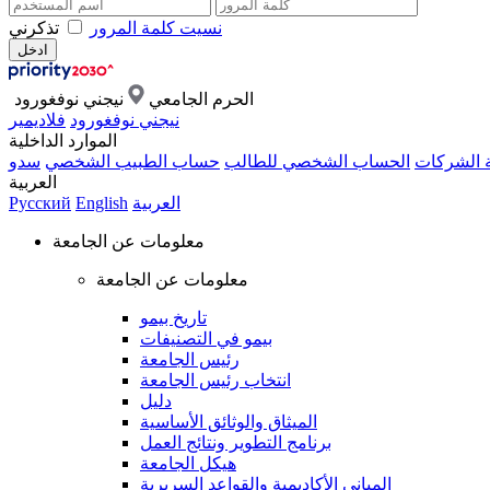
نسيت كلمة المرور
تذكرني
الحرم الجامعي
نيجني نوفغورود
نيجني نوفغورود
فلاديمير
الموارد الداخلية
ة الشركات
الحساب الشخصي للطالب
حساب الطبيب الشخصي
سدو
العربية
العربية
English
Русский
معلومات عن الجامعة
معلومات عن الجامعة
تاريخ بيمو
بيمو في التصنيفات
رئيس الجامعة
انتخاب رئيس الجامعة
دليل
الميثاق والوثائق الأساسية
برنامج التطوير ونتائج العمل
هيكل الجامعة
المباني الأكاديمية والقواعد السريرية