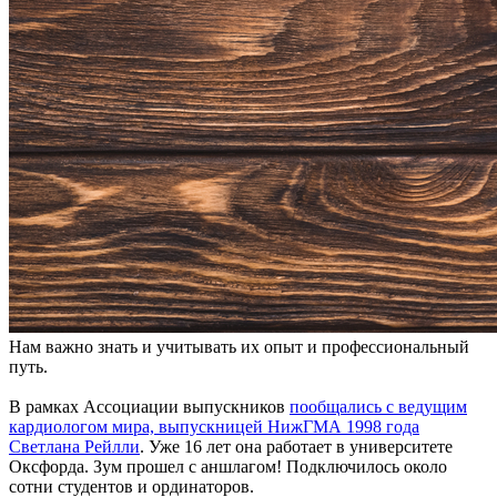
Нам важно знать и учитывать их опыт и профессиональный
путь.
В рамках Ассоциации выпускников
пообщались с ведущим
кардиологом мира, выпускницей НижГМА 1998 года
Светлана Рейлли
. Уже 16 лет она работает в университете
Оксфорда. Зум прошел c аншлагом! Подключилось около
сотни студентов и ординаторов.