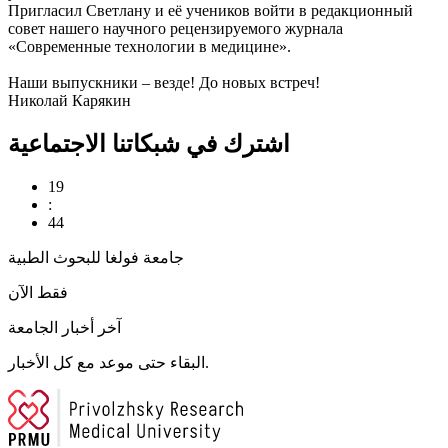
Пригласил Светлану и её учеников войти в редакционный
совет нашего научного рецензируемого журнала
«Современные технологии в медицине».
Наши выпускники – везде! До новых встреч!
Николай Карякин
اشترك في شبكاتنا الاجتماعية
19
:
44
جامعة فولغا للبحوث الطبية
فقط الآن
آخر أخبار الجامعة
البقاء حتى موعد مع كل الأخبار.