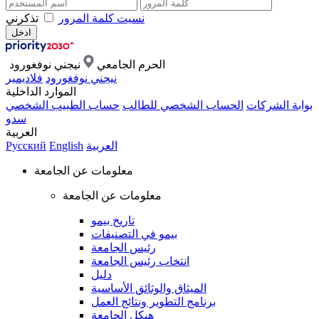
نسيت كلمة المرور
تذكرني
الحرم الجامعي
نيجني نوفغورود
نيجني نوفغورود
فلاديمير
الموارد الداخلية
بوابة الشركات
الحساب الشخصي للطالب
حساب الطبيب الشخصي
سدو
العربية
العربية
English
Русский
معلومات عن الجامعة
معلومات عن الجامعة
تاريخ بيمو
بيمو في التصنيفات
رئيس الجامعة
انتخاب رئيس الجامعة
دليل
الميثاق والوثائق الأساسية
برنامج التطوير ونتائج العمل
هيكل الجامعة