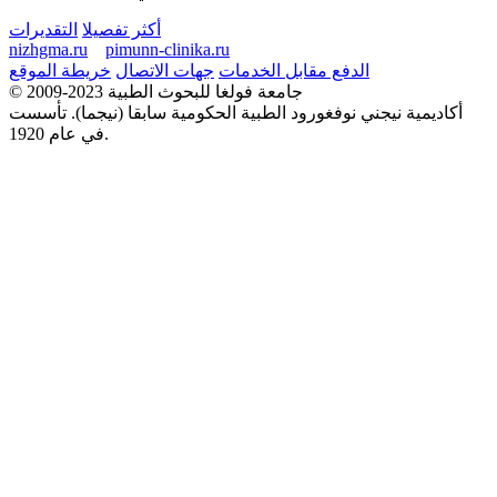
أكثر تفصيلا
التقديرات
nizhgma.ru
pimunn-clinika.ru
الدفع مقابل الخدمات
جهات الاتصال
خريطة الموقع
© 2009-2023 جامعة فولغا للبحوث الطبية
أكاديمية نيجني نوفغورود الطبية الحكومية سابقا (نيجما). تأسست
في عام 1920.