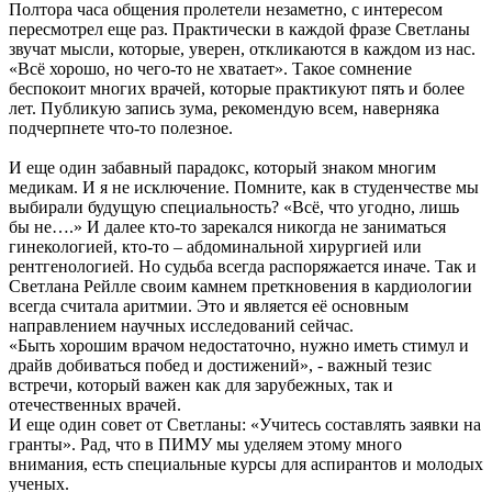
Полтора часа общения пролетели незаметно, с интересом
пересмотрел еще раз. Практически в каждой фразе Светланы
звучат мысли, которые, уверен, откликаются в каждом из нас.
«Всё хорошо, но чего-то не хватает». Такое сомнение
беспокоит многих врачей, которые практикуют пять и более
лет. Публикую запись зума, рекомендую всем, наверняка
подчерпнете что-то полезное.
И еще один забавный парадокс, который знаком многим
медикам. И я не исключение. Помните, как в студенчестве мы
выбирали будущую специальность? «Всё, что угодно, лишь
бы не….» И далее кто-то зарекался никогда не заниматься
гинекологией, кто-то – абдоминальной хирургией или
рентгенологией. Но судьба всегда распоряжается иначе. Так и
Светлана Рейлле своим камнем преткновения в кардиологии
всегда считала аритмии. Это и является её основным
направлением научных исследований сейчас.
«Быть хорошим врачом недостаточно, нужно иметь стимул и
драйв добиваться побед и достижений», - важный тезис
встречи, который важен как для зарубежных, так и
отечественных врачей.
И еще один совет от Светланы: «Учитесь составлять заявки на
гранты». Рад, что в ПИМУ мы уделяем этому много
внимания, есть специальные курсы для аспирантов и молодых
ученых.