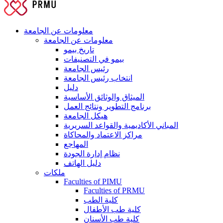
معلومات عن الجامعة
معلومات عن الجامعة
تاريخ بيمو
بيمو في التصنيفات
رئيس الجامعة
انتخاب رئيس الجامعة
دليل
الميثاق والوثائق الأساسية
برنامج التطوير ونتائج العمل
هيكل الجامعة
المباني الأكاديمية والقواعد السريرية
مراكز الاعتماد والمحاكاة
المهاجع
نظام إدارة الجودة
دليل الهاتف
ملكات
Faculties of PIMU
Faculties of PRMU
كلية الطب
كلية طب الأطفال
كلية طب الأسنان