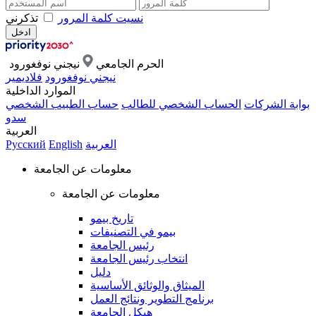
نسيت كلمة المرور
تذكرني
الحرم الجامعي
نيجني نوفغورود
نيجني نوفغورود
فلاديمير
الموارد الداخلية
بوابة الشركات
الحساب الشخصي للطالب
حساب الطبيب الشخصي
سدو
العربية
العربية
English
Русский
معلومات عن الجامعة
معلومات عن الجامعة
تاريخ بيمو
بيمو في التصنيفات
رئيس الجامعة
انتخاب رئيس الجامعة
دليل
الميثاق والوثائق الأساسية
برنامج التطوير ونتائج العمل
هيكل الجامعة