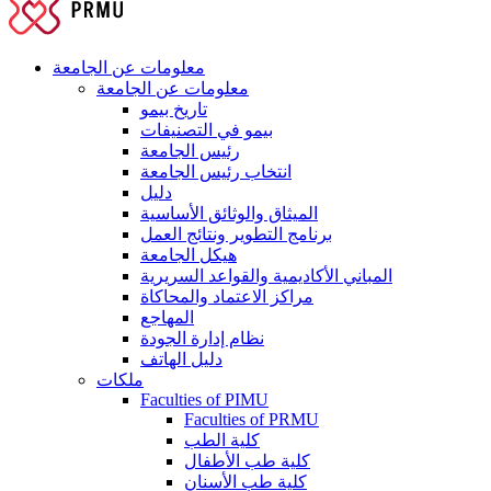
معلومات عن الجامعة
معلومات عن الجامعة
تاريخ بيمو
بيمو في التصنيفات
رئيس الجامعة
انتخاب رئيس الجامعة
دليل
الميثاق والوثائق الأساسية
برنامج التطوير ونتائج العمل
هيكل الجامعة
المباني الأكاديمية والقواعد السريرية
مراكز الاعتماد والمحاكاة
المهاجع
نظام إدارة الجودة
دليل الهاتف
ملكات
Faculties of PIMU
Faculties of PRMU
كلية الطب
كلية طب الأطفال
كلية طب الأسنان