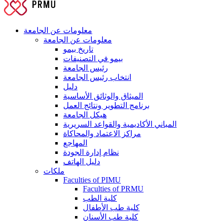
معلومات عن الجامعة
معلومات عن الجامعة
تاريخ بيمو
بيمو في التصنيفات
رئيس الجامعة
انتخاب رئيس الجامعة
دليل
الميثاق والوثائق الأساسية
برنامج التطوير ونتائج العمل
هيكل الجامعة
المباني الأكاديمية والقواعد السريرية
مراكز الاعتماد والمحاكاة
المهاجع
نظام إدارة الجودة
دليل الهاتف
ملكات
Faculties of PIMU
Faculties of PRMU
كلية الطب
كلية طب الأطفال
كلية طب الأسنان