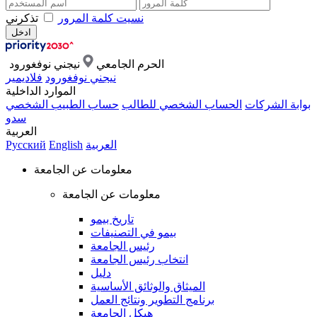
نسيت كلمة المرور
تذكرني
الحرم الجامعي
نيجني نوفغورود
نيجني نوفغورود
فلاديمير
الموارد الداخلية
بوابة الشركات
الحساب الشخصي للطالب
حساب الطبيب الشخصي
سدو
العربية
العربية
English
Русский
معلومات عن الجامعة
معلومات عن الجامعة
تاريخ بيمو
بيمو في التصنيفات
رئيس الجامعة
انتخاب رئيس الجامعة
دليل
الميثاق والوثائق الأساسية
برنامج التطوير ونتائج العمل
هيكل الجامعة