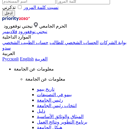
نسيت كلمة المرور
تذكرني
الحرم الجامعي
نيجني نوفغورود
نيجني نوفغورود
فلاديمير
الموارد الداخلية
بوابة الشركات
الحساب الشخصي للطالب
حساب الطبيب الشخصي
سدو
العربية
العربية
English
Русский
معلومات عن الجامعة
معلومات عن الجامعة
تاريخ بيمو
بيمو في التصنيفات
رئيس الجامعة
انتخاب رئيس الجامعة
دليل
الميثاق والوثائق الأساسية
برنامج التطوير ونتائج العمل
هيكل الجامعة