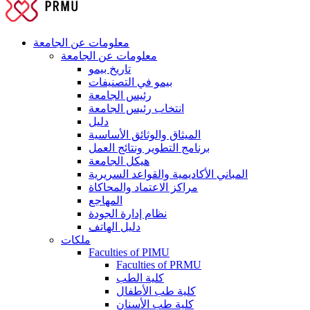
معلومات عن الجامعة
معلومات عن الجامعة
تاريخ بيمو
بيمو في التصنيفات
رئيس الجامعة
انتخاب رئيس الجامعة
دليل
الميثاق والوثائق الأساسية
برنامج التطوير ونتائج العمل
هيكل الجامعة
المباني الأكاديمية والقواعد السريرية
مراكز الاعتماد والمحاكاة
المهاجع
نظام إدارة الجودة
دليل الهاتف
ملكات
Faculties of PIMU
Faculties of PRMU
كلية الطب
كلية طب الأطفال
كلية طب الأسنان