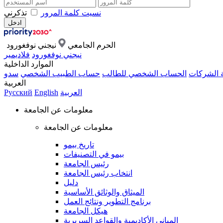
نسيت كلمة المرور
تذكرني
الحرم الجامعي
نيجني نوفغورود
نيجني نوفغورود
فلاديمير
الموارد الداخلية
ة الشركات
الحساب الشخصي للطالب
حساب الطبيب الشخصي
سدو
العربية
العربية
English
Русский
معلومات عن الجامعة
معلومات عن الجامعة
تاريخ بيمو
بيمو في التصنيفات
رئيس الجامعة
انتخاب رئيس الجامعة
دليل
الميثاق والوثائق الأساسية
برنامج التطوير ونتائج العمل
هيكل الجامعة
المباني الأكاديمية والقواعد السريرية