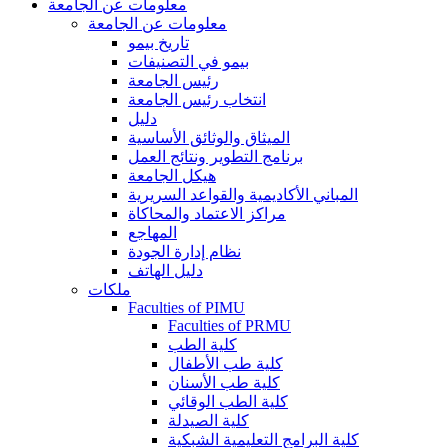
معلومات عن الجامعة
معلومات عن الجامعة
تاريخ بيمو
بيمو في التصنيفات
رئيس الجامعة
انتخاب رئيس الجامعة
دليل
الميثاق والوثائق الأساسية
برنامج التطوير ونتائج العمل
هيكل الجامعة
المباني الأكاديمية والقواعد السريرية
مراكز الاعتماد والمحاكاة
المهاجع
نظام إدارة الجودة
دليل الهاتف
ملكات
Faculties of PIMU
Faculties of PRMU
كلية الطب
كلية طب الأطفال
كلية طب الأسنان
كلية الطب الوقائي
كلية الصيدلة
كلية البرامج التعليمية الشبكية