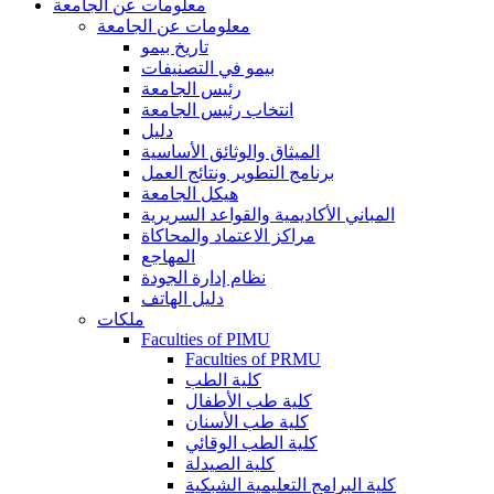
معلومات عن الجامعة
معلومات عن الجامعة
تاريخ بيمو
بيمو في التصنيفات
رئيس الجامعة
انتخاب رئيس الجامعة
دليل
الميثاق والوثائق الأساسية
برنامج التطوير ونتائج العمل
هيكل الجامعة
المباني الأكاديمية والقواعد السريرية
مراكز الاعتماد والمحاكاة
المهاجع
نظام إدارة الجودة
دليل الهاتف
ملكات
Faculties of PIMU
Faculties of PRMU
كلية الطب
كلية طب الأطفال
كلية طب الأسنان
كلية الطب الوقائي
كلية الصيدلة
كلية البرامج التعليمية الشبكية