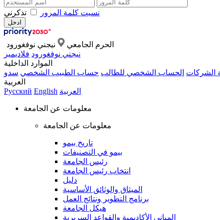
نسيت كلمة المرور
تذكرني
الحرم الجامعي
نيجني نوفغورود
نيجني نوفغورود
فلاديمير
الموارد الداخلية
ة الشركات
الحساب الشخصي للطالب
حساب الطبيب الشخصي
سدو
العربية
العربية
English
Русский
معلومات عن الجامعة
معلومات عن الجامعة
تاريخ بيمو
بيمو في التصنيفات
رئيس الجامعة
انتخاب رئيس الجامعة
دليل
الميثاق والوثائق الأساسية
برنامج التطوير ونتائج العمل
هيكل الجامعة
المباني الأكاديمية والقواعد السريرية